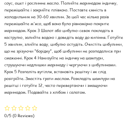
соус, оцет і рослинне масло. Полийте маринадом індичку,
перемішайте і закрийте плівкою. Поставте ємність в
холодильник на 30-60 хвилин. За цей час кілька разів
перемішайте м'ясо, щоб воно було рівномірно покрите
маринадом. Крок 3 Шалот або цибулю-севок покладіть в
каструлю, залийте водою і доведіть воду до кипіння. Готуйте
5 хвилин, злийте воду, цибулю остудіть. Очистіть цибулини,
що не зрізуючи “борідку”, щоб цибулини не розпадалися при
смаженні. Крок 4 Нанизуйте на індичку на шампури,
струшуючи надлишки маринаду і чергуючи з цибулинами.
Крок 5 Розпаліть вугілля, встановіть решітку і як слід
розігрійте. Змастіть грати маслом. Розкладіть шампури на
решітці і готуйте 12, часто перевертаючи і змащуючи
маринадом. Подавайте з хлібом і салатом.
0/5
(0 Reviews)