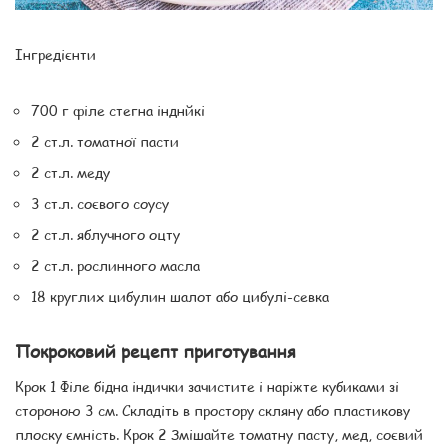
Інгредієнти
700 г філе стегна інднйкі
2 ст.л. томатної пасти
2 ст.л. меду
3 ст.л. соєвого соусу
2 ст.л. яблучного оцту
2 ст.л. рослинного масла
18 круглих цибулин шалот або цибулі-севка
Покроковий рецепт приготування
Крок 1 Філе бідна індички зачистите і наріжте кубиками зі
стороною 3 см. Складіть в простору скляну або пластикову
плоску ємність. Крок 2 Змішайте томатну пасту, мед, соєвий