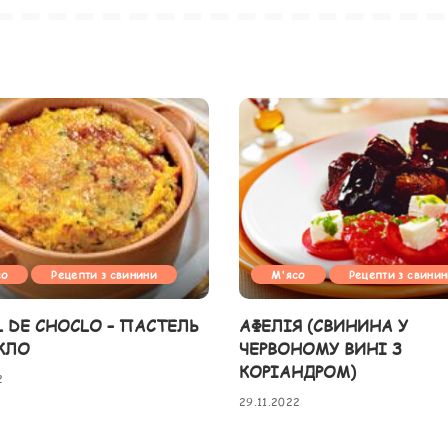
со
Рецепти з свинини
М'ясо
Рецепти з свини
L DE CHOCLO – ПАСТЕЛЬ
АФЕЛІЯ (СВИНИНА У
КЛО
ЧЕРВОНОМУ ВИНІ З
КОРІАНДРОМ)
2
29.11.2022