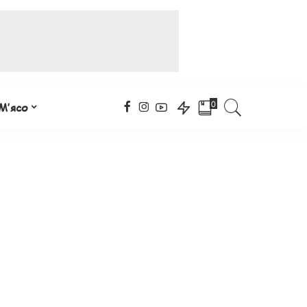
0
М’ясо