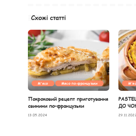
Схожі статті
М'ясо
Мясо по-французьки
М'я
Покроковий рецепт приготування
PASTE
свинини по-французьки
ДО ЧО
13.05.2024
29.11.202