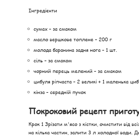
Інгредієнти
сумах – за смаком
масло вершкове топлене – 200 г
молода баранина задня нога – 1 шт.
сіль – за смаком
чорний перець мелений – за смаком
цибуля ріпчаста – 2 великі + 1 маленька ци
кінза – середній пучок
Покроковий рецепт пригот
Крок 1 Зрізати м'ясо з кістки, очистити від в
на кілька частин, залити 3 л холодної води. 