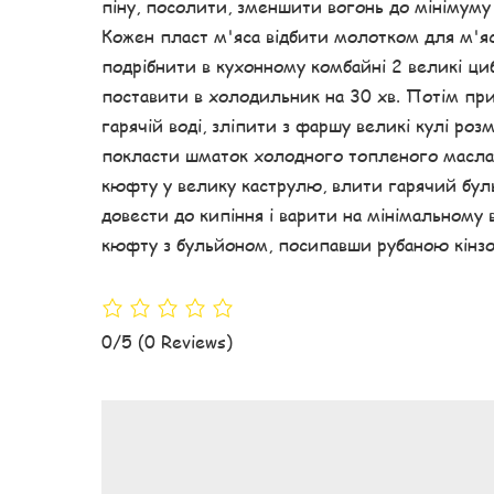
піну, посолити, зменшити вогонь до мінімуму 
Кожен пласт м'яса відбити молотком для м'яс
подрібнити в кухонному комбайні 2 великі ци
поставити в холодильник на 30 хв. Потім пр
гарячій воді, зліпити з фаршу великі кулі роз
покласти шматок холодного топленого масла, 
кюфту у велику каструлю, влити гарячий бул
довести до кипіння і варити на мінімальному 
кюфту з бульйоном, посипавши рубаною кінз
0/5
(0 Reviews)