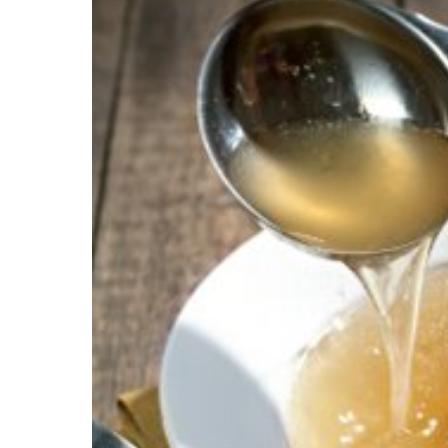
Картопля з м’ясом
Мясо по-французьки
Шинка
Рецепти із фаршу