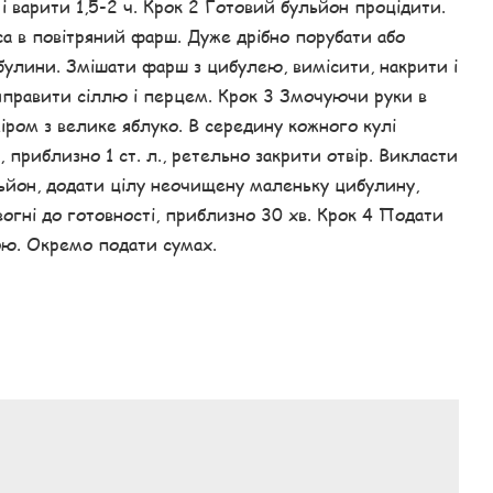
і варити 1,5-2 ч. Крок 2 Готовий бульйон процідити.
а в повітряний фарш. Дуже дрібно порубати або
булини. Змішати фарш з цибулею, вимісити, накрити і
иправити сіллю і перцем. Крок 3 Змочуючи руки в
міром з велике яблуко. В середину кожного кулі
приблизно 1 ст. л., ретельно закрити отвір. Викласти
ьйон, додати цілу неочищену маленьку цибулину,
вогні до готовності, приблизно 30 хв. Крок 4 Подати
ою. Окремо подати сумах.