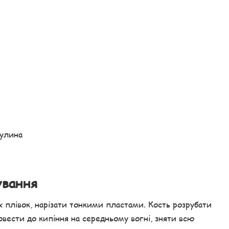
булина
ування
сіх плівок, нарізати тонкими пластами. Кость розрубати
Довести до кипіння на середньому вогні, зняти всю