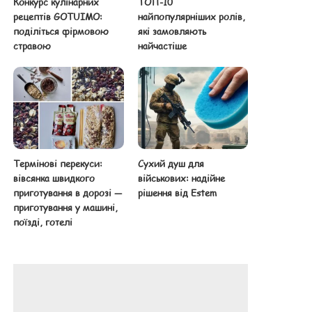
Конкурс кулінарних
ТОП-10
рецептів GOTUIMO:
найпопулярніших ролів,
поділіться фірмовою
які замовляють
стравою
найчастіше
Термінові перекуси:
Сухий душ для
вівсянка швидкого
військових: надійне
приготування в дорозі —
рішення від Estem
приготування у машині,
поїзді, готелі