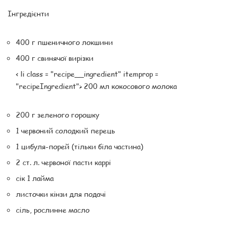
Інгредієнти
400 г пшеничного локшини
400 г свинячої вирізки
< li class = "recipe__ingredient" itemprop =
"recipeIngredient"> 200 мл кокосового молока
200 г зеленого горошку
1 червоний солодкий перець
1 цибуля-порей (тільки біла частина)
2 ст. л. червоної пасти каррі
сік 1 лайма
листочки кінзи для подачі
сіль, рослинне масло