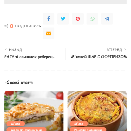
0
ПОДІЛИЛИСЬ
НАЗАД
ВПЕРЕД
РАГУ зі свинячих реберець
М'ясний ШАР С СЮРПРИЗОМ
Схожі статті
М'ясо
М'ясо
Мясо по-французьки
Рецепти з свинини