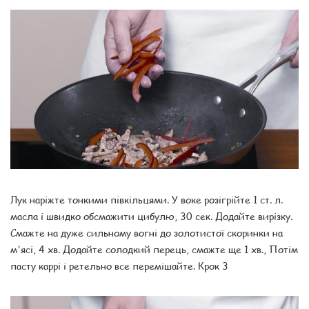
Лук наріжте тонкими півкільцями. У воке розігрійте 1 ст. л.
масла і швидко обсмажити цибулю, 30 сек. Додайте вирізку.
Смажте на дуже сильному вогні до золотистої скоринки на
м'ясі, 4 хв. Додайте солодкий перець, смажте ще 1 хв., Потім
пасту каррі і ретельно все перемішайте. Крок 3