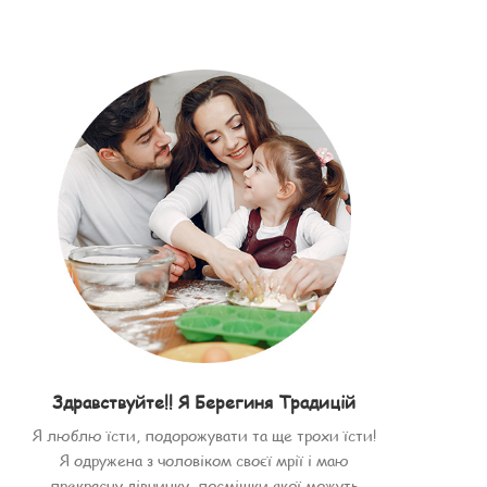
Здравствуйте!! Я Берегиня Традицій
Я люблю їсти, подорожувати та ще трохи їсти!
Я одружена з чоловіком своєї мрії і маю
прекрасну дівчинку, посмішки якої можуть