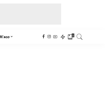
0
М’ясо