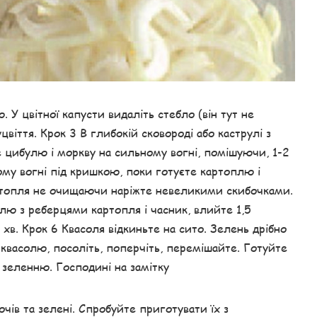
 У цвітної капусти видаліть стебло (він тут не
цвіття. Крок 3 В глибокій сковороді або каструлі з
е цибулю і моркву на сильному вогні, помішуючи, 1-2
ому вогні під кришкою, поки готуєте картоплю і
артопля не очищаючи наріжте невеликими скибочками.
улю з реберцями картопля і часник, влийте 1,5
хв. Крок 6 Квасоля відкиньте на сито. Зелень дрібно
і квасолю, посоліть, поперчіть, перемішайте. Готуйте
зеленню. Господині на замітку
чів та зелені. Спробуйте приготувати їх з