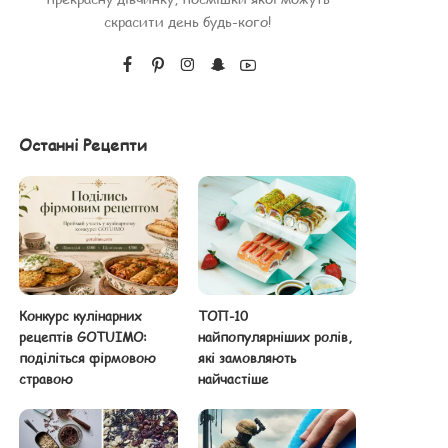
скрасити день будь-кого!
Останні Рецепти
Конкурс кулінарних
ТОП-10
рецептів GOTUIMO:
найпопулярніших ролів,
поділіться фірмовою
які замовляють
стравою
найчастіше