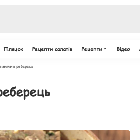
Пляцок
Рецепти салатів
Рецепти
Відео
свинячих реберець
реберець