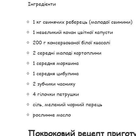
Інгредієнти
1 кг свинячих реберець (молодої свинини)
1 невеликий качан цвітної капусти
200 г консервованої білої квасолі
2 середні молоді картоплини
1 середня морквина
1 середня цибулина
2 зубчики часнику
4 гілочки петрушки
сіль, мелений чорний перець
рослинне масло
Покроковий рецепт пригот