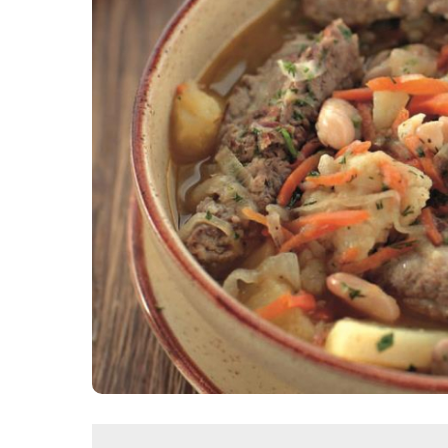
Картопля з м’ясом
Мясо по-французьки
Шинка
Рецепти із фаршу