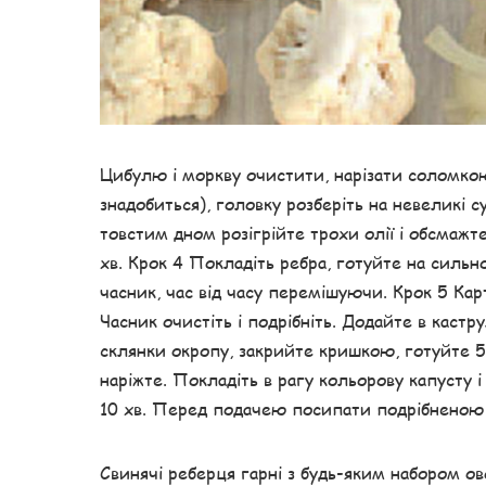
Цибулю і моркву очистити, нарізати соломкою.
знадобиться), головку розберіть на невеликі су
товстим дном розігрійте трохи олії і обсмажт
хв. Крок 4 Покладіть ребра, готуйте на сильн
часник, час від часу перемішуючи. Крок 5 К
Часник очистіть і подрібніть. Додайте в кастр
склянки окропу, закрийте кришкою, готуйте 5 
наріжте. Покладіть в рагу кольорову капусту 
10 хв. Перед подачею посипати подрібненою 
Свинячі реберця гарні з будь-яким набором ово