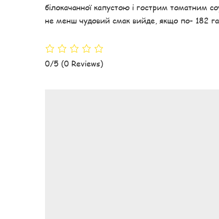
білокачанної капустою і гострим томатним со
не менш чудовий смак вийде, якщо по- 182 га
0/5
(0 Reviews)