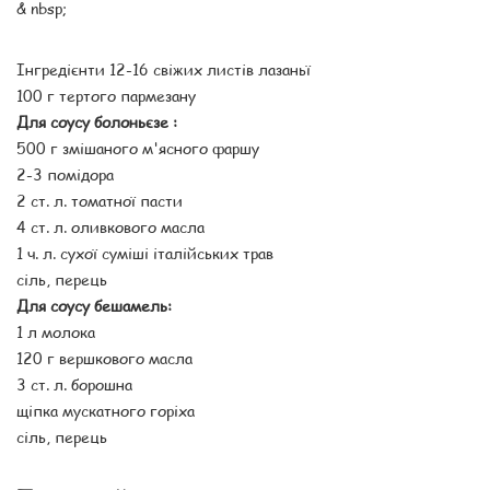
& nbsp;
Інгредієнти 12-16 свіжих листів лазаньї
100 г тертого пармезану
Для соусу болоньєзе :
500 г змішаного м'ясного фаршу
2-3 помідора
2 ст. л. томатної пасти
4 ст. л. оливкового масла
1 ч. л. сухої суміші італійських трав
сіль, перець
Для соусу бешамель:
1 л молока
120 г вершкового масла
3 ст. л. борошна
щіпка мускатного горіха
сіль, перець