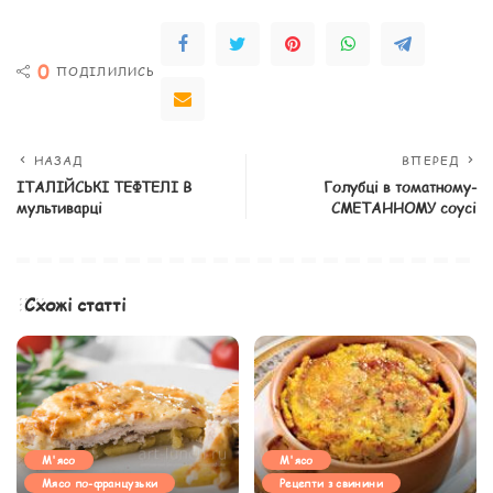
0
ПОДІЛИЛИСЬ
НАЗАД
ВПЕРЕД
ІТАЛІЙСЬКІ ТЕФТЕЛІ В
Голубці в томатному-
мультиварці
СМЕТАННОМУ соусі
Схожі статті
М'ясо
М'ясо
Мясо по-французьки
Рецепти з свинини