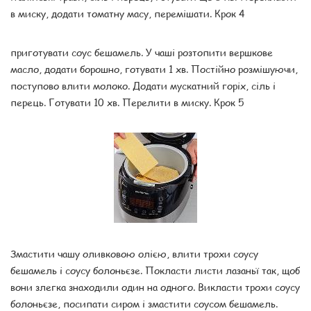
в миску, додати томатну масу, перемішати. Крок 4
приготувати соус бешамель. У чаші розтопити вершкове
масло, додати борошно, готувати 1 хв. Постійно розмішуючи,
поступово влити молоко. Додати мускатний горіх, сіль і
перець. Готувати 10 хв. Перелити в миску. Крок 5
Змастити чашу оливковою олією, влити трохи соусу
бешамель і соусу болоньєзе. Покласти листи лазаньї так, щоб
вони злегка знаходили один на одного. Викласти трохи соусу
болоньєзе, посипати сиром і змастити соусом бешамель.