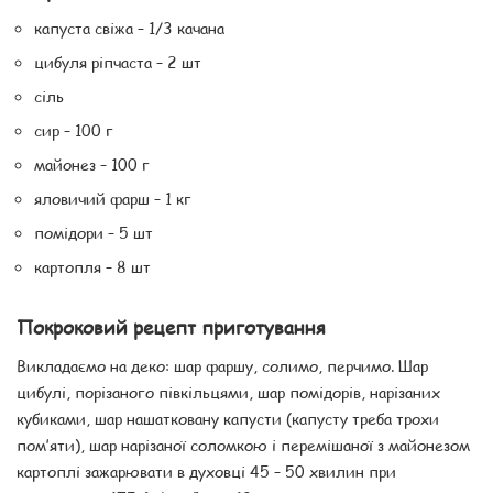
капуста свіжа – 1/3 качана
цибуля ріпчаста – 2 шт
сіль
сир – 100 г
майонез – 100 г
яловичий фарш – 1 кг
помідори – 5 шт
картопля – 8 шт
Покроковий рецепт приготування
Викладаємо на деко: шар фаршу, солимо, перчимо. Шар
цибулі, порізаного півкільцями, шар помідорів, нарізаних
кубиками, шар нашатковану капусти (капусту треба трохи
пом’яти), шар нарізаної соломкою і перемішаної з майонезом
картоплі зажарювати в духовці 45 – 50 хвилин при