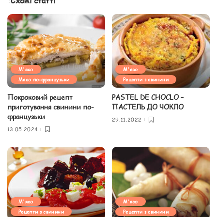
Схожі статті
М'ясо
М'ясо
Мясо по-французьки
Рецепти з свинини
Покроковий рецепт
PASTEL DE CHOCLO –
приготування свинини по-
ПАСТЕЛЬ ДО ЧОКЛО
французьки
29.11.2022
13.05.2024
М'ясо
М'ясо
Рецепти з свинини
Рецепти з свинини