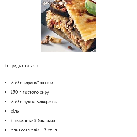
Інгредієнти < ul>
250 г вареної шинки
150 г тертого сиру
250 г сухих макаронів
сіль
1 невеликий баклажан
оливкова олія – ​​3 ст. л.