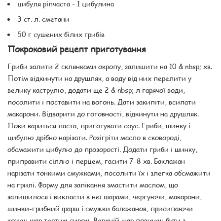
цибуля ріпчаста – 1 цибулина
3 ст. л. сметани
50 г сушених білих грибів
Покроковий рецепт приготування
Гриби залити 2 склянками окропу, залишити на 10 & nbsp; хв.
Потім відкинути на друшляк, а воду від них перелити у
велику каструлю, додати ще 2 & nbsp; л гарячої води,
посолити і поставити на вогонь. Дати закипіти, всипати
макарони. Відварити до готовності, відкинути на друшляк.
Поки вариться паста, приготувати соус. Гриби, шинку і
цибулю дрібно нарізати. Розігріти масло в сковороді,
обсмажити цибулю до прозорості. Додати гриби і шинку,
приправити сіллю і перцем, гасити 7-8 хв. Баклажан
нарізати тонкими смужками, посолити їх і злегка обсмажити
на грилі. Форму для запікання змастити маслом, що
залишилося і викласти в неї шарами, чергуючи, макарони,
шинки-грибний фарш і смужки балажанов, присипаючи
кожен шар тертим сиром. Верхній шар повинен бути з