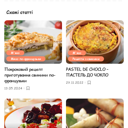
Схожі статті
М'ясо
М'ясо
Мясо по-французьки
Рецепти з свинини
Покроковий рецепт
PASTEL DE CHOCLO –
приготування свинини по-
ПАСТЕЛЬ ДО ЧОКЛО
французьки
29.11.2022
13.05.2024