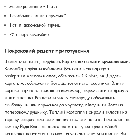
масло рослинне – 1 ст. л.
1 скибочка шинки пармської
1 ст. л. діжонськой гірчиці
25 г сиру камамбер
Покроковий рецепт приготування
Шалот очистити , порубати. Картоплю нарізати кружальцями.
Камамбер нарізати кубиками. Всипати в сковороду з
розігрітим маслом шалот, обсмажити 1 & nbsp; хв. Додати
картоплю, обсмажити його до золотистої скоринки. Влити
вершки, гірчицю, покласти камамбер, перемішати і відразу ж
зняти з вогню. Розжарити чисту сковороду і обсмажити
скибочку шинки пармської до хрускоту, підсушити його на
паперовому рушнику. Теплий картопля з сиром викласти на
тарілку, зверху покласти шинку і подати на стіл. Господині на
замітку
Рада
Вся сіль цього рецепта – у контрасті м'якої
вершкової консистенції сиру і хрусткою текстури шинки. Ви