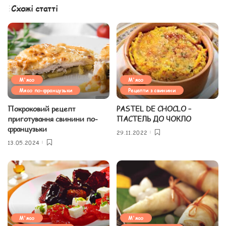
Схожі статті
М'ясо
М'ясо
Мясо по-французьки
Рецепти з свинини
Покроковий рецепт
PASTEL DE CHOCLO –
приготування свинини по-
ПАСТЕЛЬ ДО ЧОКЛО
французьки
29.11.2022
13.05.2024
М'ясо
М'ясо