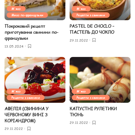
М'ясо
М'ясо
Мясо по-французьки
Рецепти з свинини
Покроковий рецепт
PASTEL DE CHOCLO –
приготування свинини по-
ПАСТЕЛЬ ДО ЧОКЛО
французьки
29.11.2022
13.05.2024
М'ясо
М'ясо
Рецепти з свинини
Рецепти з свинини
АФЕЛІЯ (СВИНИНА У
КАПУСТНІ РУЛЕТИКИ
ЧЕРВОНОМУ ВИНІ З
ТЮНЬ
КОРІАНДРОМ)
29.11.2022
29.11.2022