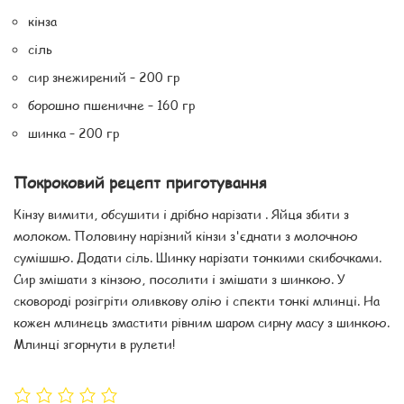
кінза
сіль
сир знежирений – 200 гр
борошно пшеничне – 160 гр
шинка – 200 гр
Покроковий рецепт приготування
Кінзу вимити, обсушити і дрібно нарізати . Яйця збити з
молоком. Половину нарізний кінзи з'єднати з молочною
сумішшю. Додати сіль. Шинку нарізати тонкими скибочками.
Сир змішати з кінзою, посолити і змішати з шинкою. У
сковороді розігріти оливкову олію і спекти тонкі млинці. На
кожен млинець змастити рівним шаром сирну масу з шинкою.
Млинці згорнути в рулети!