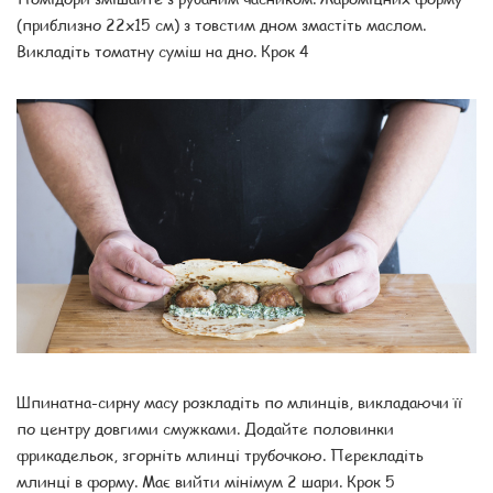
(приблизно 22х15 см) з товстим дном змастіть маслом.
Викладіть томатну суміш на дно. Крок 4
Шпинатна-сирну масу розкладіть по млинців, викладаючи її
по центру довгими смужками. Додайте половинки
фрикадельок, згорніть млинці трубочкою. Перекладіть
млинці в форму. Має вийти мінімум 2 шари. Крок 5