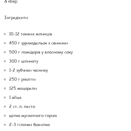
& nbsp;
Інгредієнти
10-12 тонких млинців
450 г фрикадельок з свинини
500 г помідорів у власному соку
300 г шпинату
1-2 зубчики часнику
250 г рікотти
125 моцарели
1 яйце
2 ст. л. песто
щіпка мускатного горіха
2-3 гілочки базиліка