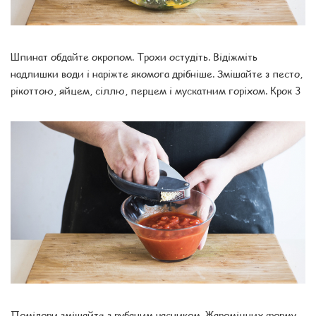
Шпинат обдайте окропом. Трохи остудіть. Відіжміть
надлишки води і наріжте якомога дрібніше. Змішайте з песто,
рікоттою, яйцем, сіллю, перцем і мускатним горіхом. Крок 3
Помідори змішайте з рубаним часником. Жароміцних форму