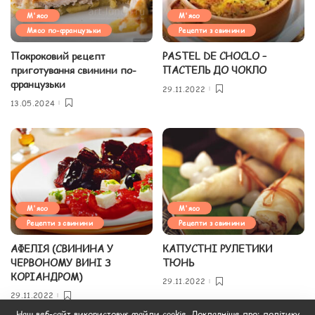
М'ясо
М'ясо
Мясо по-французьки
Рецепти з свинини
Покроковий рецепт
PASTEL DE CHOCLO –
приготування свинини по-
ПАСТЕЛЬ ДО ЧОКЛО
французьки
29.11.2022
13.05.2024
М'ясо
М'ясо
Рецепти з свинини
Рецепти з свинини
АФЕЛІЯ (СВИНИНА У
КАПУСТНІ РУЛЕТИКИ
ЧЕРВОНОМУ ВИНІ З
ТЮНЬ
КОРІАНДРОМ)
29.11.2022
29.11.2022
Наш веб-сайт використовує файли cookie. Докладніше про:
політику