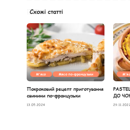
Схожі статті
М'ясо
Мясо по-французьки
М'я
Покроковий рецепт приготування
PASTE
свинини по-французьки
ДО ЧО
13.05.2024
29.11.202