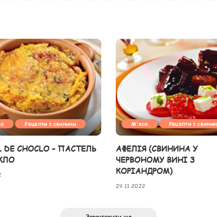
со
Рецепти з свинини
М'ясо
Рецепти з свини
L DE CHOCLO – ПАСТЕЛЬ
АФЕЛІЯ (СВИНИНА У
КЛО
ЧЕРВОНОМУ ВИНІ З
КОРІАНДРОМ)
2
29.11.2022
Завантажити ще