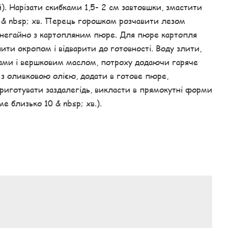
). Нарізати скибками 1,5- 2 см завтовшки, змастити
2 & nbsp; хв. Перець горошком розчавити лезом
 негайно з картопляним пюре. Для пюре картопля
ти окропом і відварити до готовності. Воду злити,
ками і вершковим маслом, потроху додаючи гаряче
 з оливковою олією, додати в готове пюре,
иготувати заздалегідь, викласти в прямокутні форми
е близько 10 & nbsp; хв.).