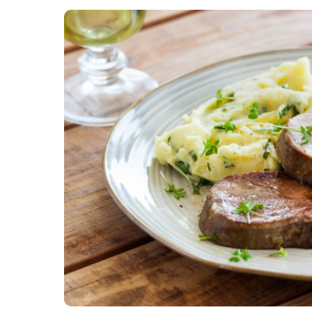
Картопля з м’ясом
Мясо по-французьки
Шинка
Рецепти із фаршу