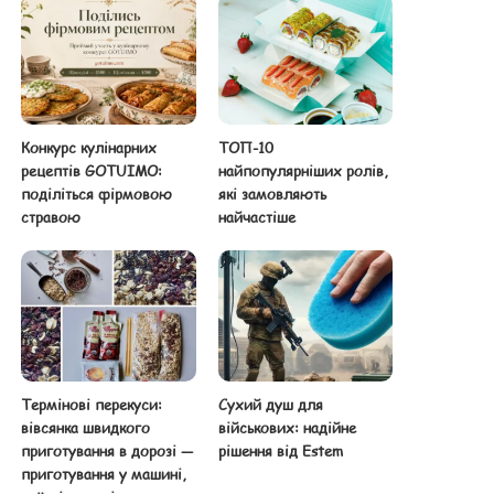
Конкурс кулінарних
ТОП-10
рецептів GOTUIMO:
найпопулярніших ролів,
поділіться фірмовою
які замовляють
стравою
найчастіше
Термінові перекуси:
Сухий душ для
вівсянка швидкого
військових: надійне
приготування в дорозі —
рішення від Estem
приготування у машині,