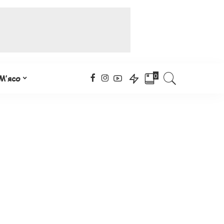
0
М’ясо