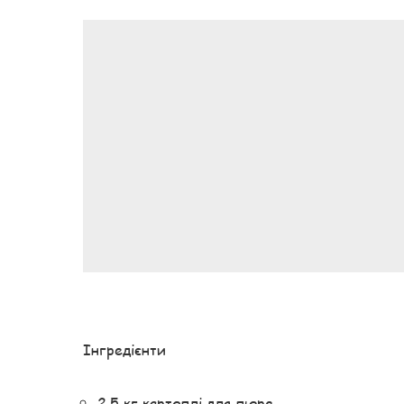
Інгредієнти
2,5 кг картоплі для пюре