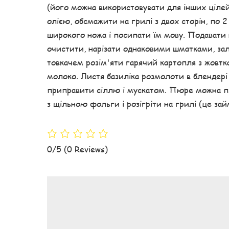
(його можна використовувати для інших цілей
олією, обсмажити на грилі з двох сторін, по 
широкого ножа і посипати їм мову. Подавати
очистити, нарізати однаковими шматками, зали
товкачем розім'яти гарячий картопля з жовт
молоко. Листя базиліка розмолоти в блендері
приправити сіллю і мускатом. Пюре можна пр
з щільною фольги і розігріти на грилі (це займ
0/5
(0 Reviews)