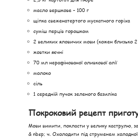
масло вершкове – 100 г
щіпка свеженатертого мускатного горіха
суміш перців горошком
2 великих яловичих мови (кожен близько 2
жовтки яєчні
70 мл нерафінованої оливкової олії
молоко
сіль
1 середній пучок зеленого базиліка
Покроковий рецепт пригот
Мови вимити, покласти у велику каструлю, за
& nbsp; ч. Охолодити під струменем холодної 