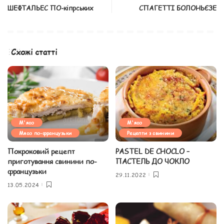
ШЕФТАЛЬЕС ПО-кіпрських
СПАГЕТТІ БОЛОНЬЄЗЕ
Схожі статті
М'ясо
М'ясо
Мясо по-французьки
Рецепти з свинини
Покроковий рецепт
PASTEL DE CHOCLO –
приготування свинини по-
ПАСТЕЛЬ ДО ЧОКЛО
французьки
29.11.2022
13.05.2024