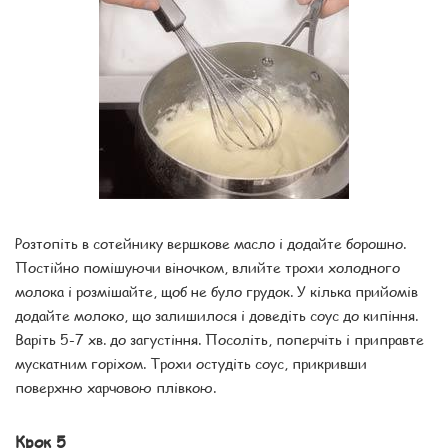
Розтопіть в сотейнику вершкове масло і додайте борошно.
Постійно помішуючи віночком, влийте трохи холодного
молока і розмішайте, щоб не було грудок. У кілька прийомів
додайте молоко, що залишилося і доведіть соус до кипіння.
Варіть 5-7 хв. до загустіння. Посоліть, поперчіть і приправте
мускатним горіхом. Трохи остудіть соус, прикривши
поверхню харчовою плівкою.
Крок 5