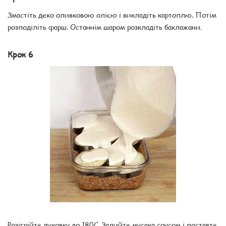
Змастіть деко оливковою олією і викладіть картоплю. Потім
розподіліть фарш. Останнім шаром розкладіть баклажани.
Крок 6
Розігрійте духовку до 180С. Залийте мусака соусом і поставте