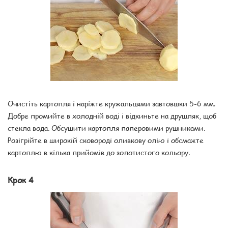
Очистіть картопля і наріжте кружальцями завтовшки 5-6 мм.
Добре промийте в холодній воді і відкиньте на друшляк, щоб
стекла вода. Обсушити картопля паперовими рушниками.
Розігрійте в широкій сковороді оливкову олію і обсмажте
картоплю в кілька прийомів до золотистого кольору.
Крок 4