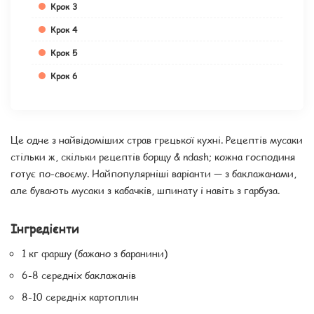
Крок 3
Крок 4
Крок 5
Крок 6
Це одне з найвідоміших страв грецької кухні. Рецептів мусаки
стільки ж, скільки рецептів борщу & ndash; кожна господиня
готує по-своєму. Найпопулярніші варіанти — з баклажанами,
але бувають мусаки з кабачків, шпинату і навіть з гарбуза.
Інгредієнти
1 кг фаршу (бажано з баранини)
6-8 середніх баклажанів
8-10 середніх картоплин