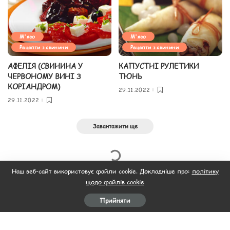
М'ясо
М'ясо
Рецепти з свинини
Рецепти з свинини
АФЕЛІЯ (СВИНИНА У
КАПУСТНІ РУЛЕТИКИ
ЧЕРВОНОМУ ВИНІ З
ТЮНЬ
КОРІАНДРОМ)
29.11.2022
29.11.2022
Завантажити ще
Наш веб-сайт використовує файли cookie. Докладніше про:
політику
щодо файлів cookie
Прийняти