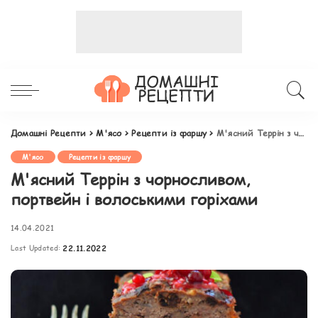
Домашні Рецепти
>
М'ясо
>
Рецепти із фаршу
>
М'ясний Террін з чорносливом, портвейн і волоськими горіхами
М'ясо
Рецепти із фаршу
М'ясний Террін з чорносливом,
портвейн і волоськими горіхами
14.04.2021
Last Updated:
22.11.2022