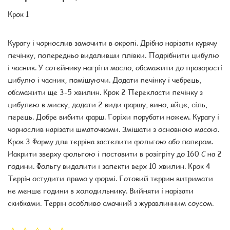
Крок 1
Курагу і чорнослив замочити в окропі. Дрібно нарізати курячу
печінку, попередньо видаливши плівки. Подрібнити цибулю
і часник. У сотейнику нагріти масло, обсмажити до прозорості
цибулю і часник, помішуючи. Додати печінку і чебрець,
обсмажити ще 3-5 хвилин. Крок 2 Перекласти печінку з
цибулею в миску, додати 2 види фаршу, вино, яйце, сіль,
перець. Добре вибити фарш. Горіхи порубати ножем. Курагу і
чорнослив нарізати шматочками. Змішати з основною масою.
Крок 3 Форму для терріна застелити фольгою або папером.
Накрити зверху фольгою і поставити в розігріту до 160 С на 2
години. Фольгу видалити і запекти верх 10 хвилин. Крок 4
Террін остудити прямо у формі. Готовий террин витримати
не менше години в холодильнику. Вийняти і нарізати
скибками. Террін особливо смачний з журавлинним соусом.