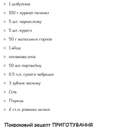
1 цибулина
100 г курячої печінки
5 шт. чорносливу
5 шт. кураги
50 г волоських горіхів
1 яйце
оливкова олія
50 мл портвейну
0.5 ч.л. сухого чебрецю
3 зубчик часнику
Сіль
Перець
2 ст.л. різаною зелені
Покроковий рецепт ПРИГОТУВАННЯ