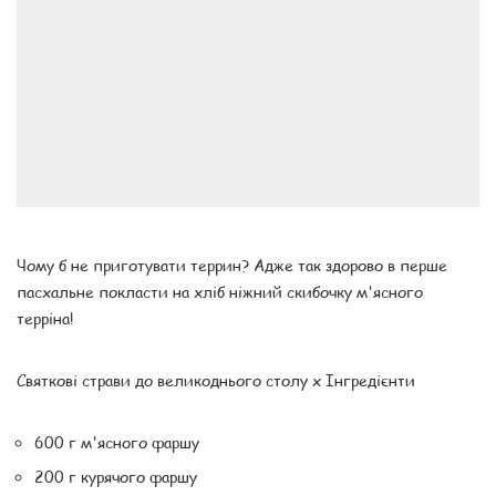
Чому б не приготувати террин? Адже так здорово в перше
пасхальне покласти на хліб ніжний скибочку м'ясного
терріна!
Святкові страви до великоднього столу x Інгредієнти
600 г м'ясного фаршу
200 г курячого фаршу