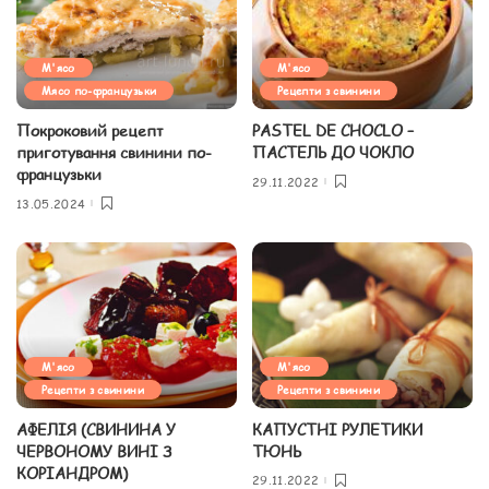
М'ясо
М'ясо
Мясо по-французьки
Рецепти з свинини
Покроковий рецепт
PASTEL DE CHOCLO –
приготування свинини по-
ПАСТЕЛЬ ДО ЧОКЛО
французьки
29.11.2022
13.05.2024
М'ясо
М'ясо
Рецепти з свинини
Рецепти з свинини
АФЕЛІЯ (СВИНИНА У
КАПУСТНІ РУЛЕТИКИ
ЧЕРВОНОМУ ВИНІ З
ТЮНЬ
КОРІАНДРОМ)
29.11.2022