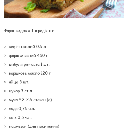
Фарш-кидок x Інгредієнти
кефір теплий 0.5 л
фарш м'ясний 450 г
цибуля ріпчаста 1 шт.
вершкове масло 120 г
яйце 3 шт.
цукор 3 ст.л.
мука * 2-2.5 стакан (а)
сода 0,75 ч.л.
сіль 0,5 ч.л.
пармезан (для посипання)