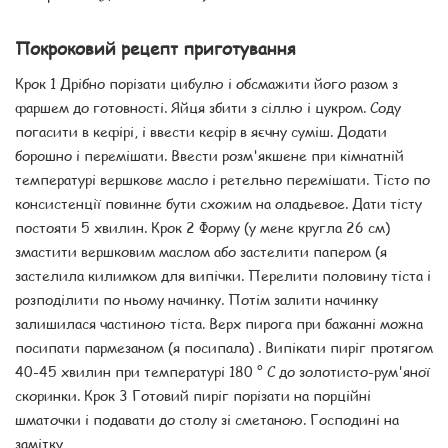
Покроковий рецепт приготування
Крок 1 Дрібно порізати цибулю і обсмажити його разом з
фаршем до готовності. Яйця збити з сіллю і цукром. Соду
погасити в кефірі, і ввести кефір в яєчну суміш. Додати
борошно і перемішати. Ввести розм'якшене при кімнатній
температурі вершкове масло і ретельно перемішати. Тісто по
консистенції повинне бути схожим на оладьевое. Дати тісту
постояти 5 хвилин. Крок 2 Форму (у мене кругла 26 см)
змастити вершковим маслом або застелити папером (я
застелила килимком для випічки. Перелити половину тіста і
розподілити по ньому начинку. Потім залити начинку
залишилася частиною тіста. Верх пирога при бажанні можна
посипати пармезаном (я посипала) . Випікати пиріг протягом
40-45 хвилин при температурі 180 ° С до золотисто-рум'яної
скоринки. Крок 3 Готовий пиріг порізати на порційні
шматочки і подавати до столу зі сметаною. Господині на
замітку