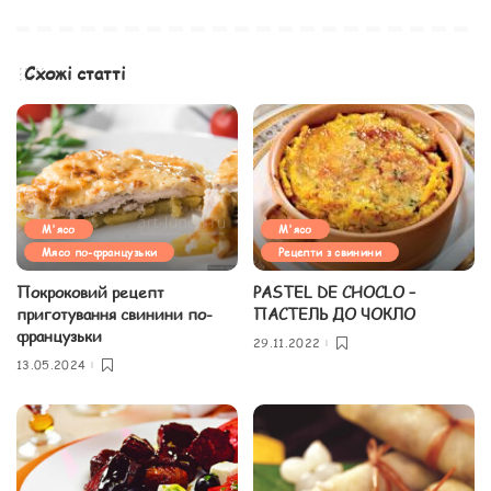
Схожі статті
М'ясо
М'ясо
Мясо по-французьки
Рецепти з свинини
Покроковий рецепт
PASTEL DE CHOCLO –
приготування свинини по-
ПАСТЕЛЬ ДО ЧОКЛО
французьки
29.11.2022
13.05.2024