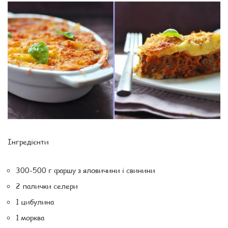
Інгредієнти
300-500 г фаршу з яловичини і свинини
2 палички селери
1 цибулина
1 морква