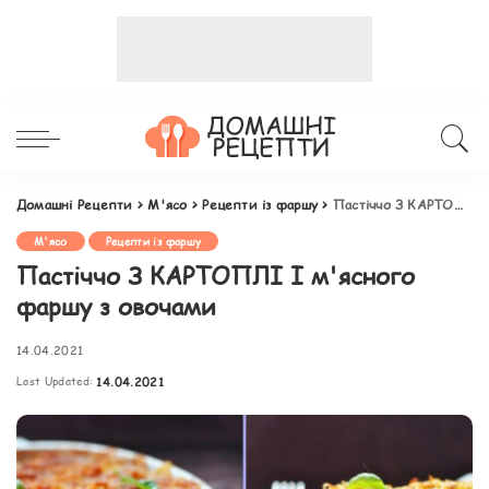
Домашні Рецепти
>
М'ясо
>
Рецепти із фаршу
>
Пастіччо З КАРТОПЛІ І м'ясного фаршу з овочами
М'ясо
Рецепти із фаршу
Пастіччо З КАРТОПЛІ І м'ясного
фаршу з овочами
14.04.2021
Last Updated:
14.04.2021