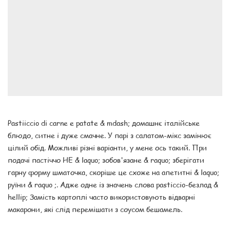
Pastiiccio di carne e patate & mdash; домашнє італійське
блюдо, ситне і дуже смачне. У парі з салатом-мікс замінює
цілий обід. Можливі різні варіанти, у мене ось такий. При
подачі пастіччо НЕ & laquo; зобов'язане & raquo; зберігати
гарну форму шматочка, скоріше це схоже на апетитні & laquo;
руїни & raquo ;. Адже одне із значень слова pasticcio-безлад &
hellip; Замість картоплі часто використовують відварні
макарони, які слід перемішати з соусом бешамель.