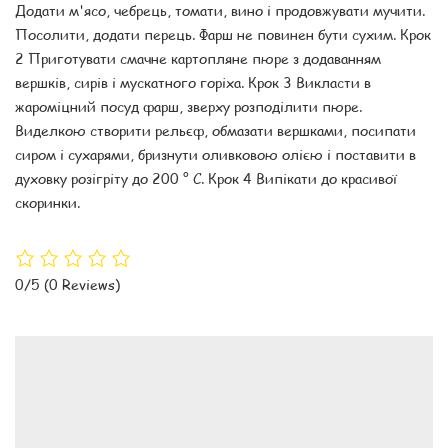
Додати м'ясо, чебрець, томати, вино і продовжувати мучити.
Посолити, додати перець. Фарш не повинен бути сухим. Крок
2 Приготувати смачне картопляне пюре з додаванням
вершків, сирів і мускатного горіха. Крок 3 Викласти в
жароміцний посуд фарш, зверху розподілити пюре.
Виделкою створити рельєф, обмазати вершками, посипати
сиром і сухарями, бризнути оливковою олією і поставити в
духовку розігріту до 200 ° С. Крок 4 Випікати до красивої
скоринки.
0/5
(0 Reviews)