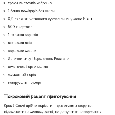
трохи листочків чебрецю
1 банка помідорів без шкіри
0,5 склянки червоного сухого вина, у мене К'янті
500 г картоплі
1 склянка вершків
оливкова олія
вершкове масло
2 ложки сиру Парміджано Реджано
шматочок Горгонзолла
мускатний горіх
панірувальні сухарі
Покроковий рецепт приготування
Крок 1 Овочі дрібно порізати і приготувати софріто,
підсмажити на малому вогні, не допустити колерования.