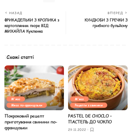
НАЗАД
ВПЕРЕД
ФРИКАДЕЛЬКИ З КРОЛИКА з
КУНДЮБИ З ГРЕЧКИ З
картопляним пюре ВІД
грибного бульйону
МИХАЙЛА Кукленка
Схожі статті
М'ясо
М'ясо
Мясо по-французьки
Рецепти з свинини
Покроковий рецепт
PASTEL DE CHOCLO –
приготування свинини по-
ПАСТЕЛЬ ДО ЧОКЛО
французьки
29.11.2022