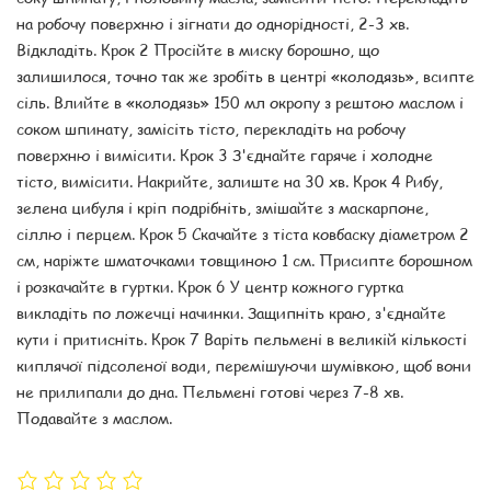
на робочу поверхню і зігнати до однорідності, 2-3 хв.
Відкладіть. Крок 2 Просійте в миску борошно, що
залишилося, точно так же зробіть в центрі «колодязь», всипте
сіль. Влийте в «колодязь» 150 мл окропу з рештою маслом і
соком шпинату, замісіть тісто, перекладіть на робочу
поверхню і вимісити. Крок 3 З'єднайте гаряче і холодне
тісто, вимісити. Накрийте, залиште на 30 хв. Крок 4 Рибу,
зелена цибуля і кріп подрібніть, змішайте з маскарпоне,
сіллю і перцем. Крок 5 Скачайте з тіста ковбаску діаметром 2
см, наріжте шматочками товщиною 1 см. Присипте борошном
і розкачайте в гуртки. Крок 6 У центр кожного гуртка
викладіть по ложечці начинки. Защипніть краю, з'єднайте
кути і притисніть. Крок 7 Варіть пельмені в великій кількості
киплячої підсоленої води, перемішуючи шумівкою, щоб вони
не прилипали до дна. Пельмені готові через 7-8 хв.
Подавайте з маслом.