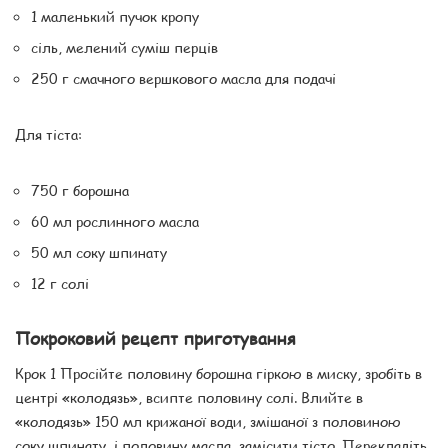
1 маленький пучок кропу
сіль, мелений суміш перців
250 г смачного вершкового масла для подачі
Для тіста:
750 г борошна
60 мл рослинного масла
50 мл соку шпинату
12 г солі
Покроковий рецепт приготування
Крок 1 Просійте половину борошна гіркою в миску, зробіть в
центрі «колодязь», всипте половину солі. Влийте в
«колодязь» 150 мл крижаної води, змішаної з половиною
соку шпинату, і половину масла, замісити тісто. Перекладіть