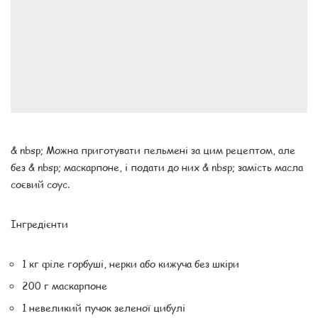
& nbsp; Можна приготувати пельмені за цим рецептом, але
без & nbsp; маскарпоне, і подати до них & nbsp; замість масла
соєвий соус.
Інгредієнти
1 кг філе горбуші, нерки або кижуча без шкіри
200 г маскарпоне
1 невеликий пучок зеленої цибулі