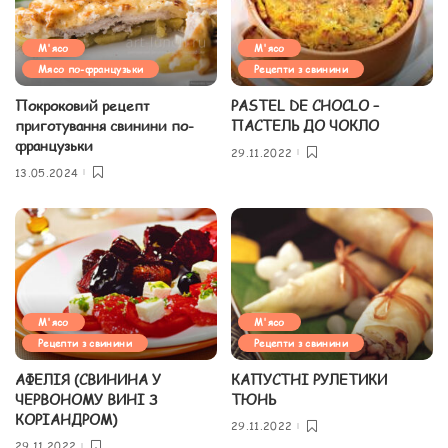
М'ясо
М'ясо
Мясо по-французьки
Рецепти з свинини
Покроковий рецепт
PASTEL DE CHOCLO –
приготування свинини по-
ПАСТЕЛЬ ДО ЧОКЛО
французьки
29.11.2022
13.05.2024
М'ясо
М'ясо
Рецепти з свинини
Рецепти з свинини
АФЕЛІЯ (СВИНИНА У
КАПУСТНІ РУЛЕТИКИ
ЧЕРВОНОМУ ВИНІ З
ТЮНЬ
КОРІАНДРОМ)
29.11.2022
29.11.2022