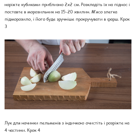
наріжте кубиками приблизно 2х2 см. Розкладіть їх на піднос і
поставте в морозильник на 15-20 хвилин. М’ясо злегка
підморозило, і його буде зручніше прокручувати в фарш. Крок
3
Лук для начинки пельменів з індичкою очистіть і розріжте на
4 частини. Крок 4