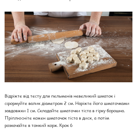
Відріжте від тесту для пельменів невеликий шматок і
сформуйте валик діаметром 2 см. Наріжте його шматочками
завдовжки 1 см. Складайте шматочки тіста в гірку борошна.
Пріплюсніте кожен шматочок тіста в диск, а потім
розкачайте в тонкий корж. Крок 6