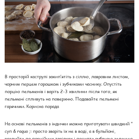
В просторій каструлі закип’ятіть з сіллю, лавровим листом,
чорним перцем горошком і зубчиками часнику. Опустіть
порцію пельменів і варіть 2-3 хвилини після того, як
пельмені спливуть на поверхню. Подавайте пельмені
гарячими. Корисна порада
На основі пельменів з індички можна приготувати швидкий "
суп & raquo ;: просто зваріть їх не в воді, а в бульйоні,
розлийте по порційних тарілках і посипте рубаною зеленню