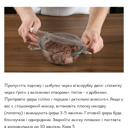
Пропустіть індичку і цибулю через м’ясорубку двічі: спочатку
через ґрати з великими отворами, потім – з дрібними.
Приправте фарш сіллю і перцем і ретельно вимісити. Якщо у
вас є стаціонарний міксер, встановіть плоску насадку
(лопатку) і вимішують фарш 3-5 хвилин. Готовий фарш буде
блискучим і однорідним. Закрийте миску плівкою і поставте
в холодильник на 30 хвилин. Крок 5