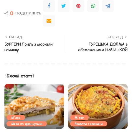
0
ПОДІЛИЛИСЬ
НАЗАД
ВПЕРЕД
БУРГЕРИ Гриль з морквяні
ТУРЕЦЬКА ДОЛМА з
начинку
обсмаженими НАЧИНКОЙ
Схожі статті
М'ясо
М'ясо
Мясо по-французьки
Рецепти з свинини