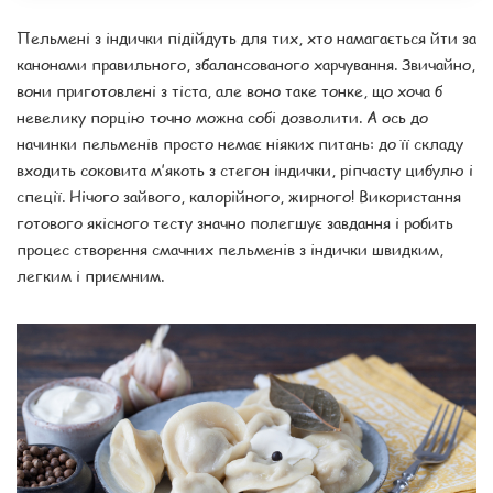
Пельмені з індички підійдуть для тих, хто намагається йти за
канонами правильного, збалансованого харчування. Звичайно,
вони приготовлені з тіста, але воно таке тонке, що хоча б
невелику порцію точно можна собі дозволити. А ось до
начинки пельменів просто немає ніяких питань: до її складу
входить соковита м’якоть з стегон індички, ріпчасту цибулю і
спеції. Нічого зайвого, калорійного, жирного! Використання
готового якісного тесту значно полегшує завдання і робить
процес створення смачних пельменів з індички швидким,
легким і приємним.