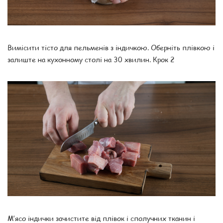
Вимісити тісто для пельменів з індичкою. Оберніть плівкою і
залиште на кухонному столі на 30 хвилин. Крок 2
М’ясо індички зачистите від плівок і сполучних тканин і