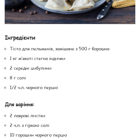
Інгредієнти
Тісто для пельменів, замішане з 500 г борошна
1 кг м’якоті стегна індички
2 середні цибулини
8 г солі
1/2 ч.л. чорного перцю
Для варіння:
2 лаврові листки
2 ч.л. з гіркою солі
10 горошин чорного перцю