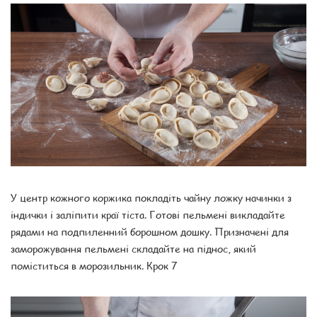
У центр кожного коржика покладіть чайну ложку начинки з
індички і заліпити краї тіста. Готові пельмені викладайте
рядами на подпиленний борошном дошку. Призначені для
заморожування пельмені складайте на піднос, який
поміститься в морозильник. Крок 7