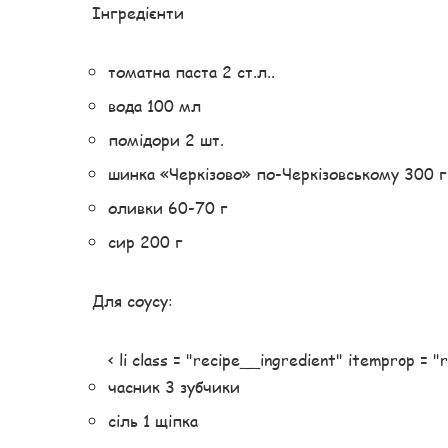
Інгредієнти
томатна паста 2 ст.л..
вода 100 мл
помідори 2 шт.
шинка «Черкізово» по-Черкізовському 300 г
оливки 60-70 г
сир 200 г
Для соусу:
< li class = "recipe__ingredient" itemprop = 
часник 3 зубчики
сіль 1 щіпка