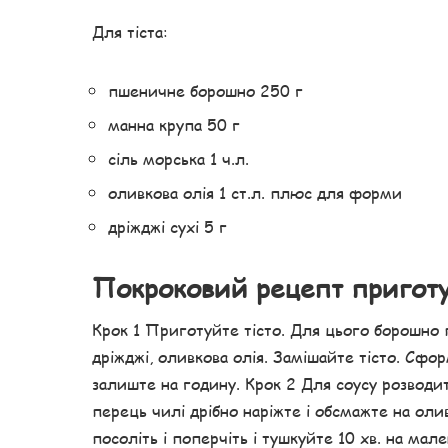
Для тіста:
пшеничне борошно 250 г
манна крупа 50 г
сіль морська 1 ч.л.
оливкова олія 1 ст.л. плюс для форми
дріжджі сухі 5 г
Покроковий рецепт пригот
Крок 1 Приготуйте тісто. Для цього борошно п
дріжджі, оливкова олія. Замішайте тісто. Сф
залиште на годину. Крок 2 Для соусу розводите
перець чилі дрібно наріжте і обсмажте на оли
посоліть і поперчіть і тушкуйте 10 хв. на мал