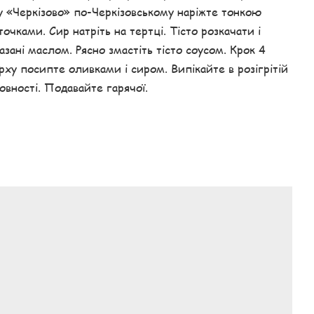
 «Черкізово» по-Черкізовському наріжте тонкою
очками. Сир натріть на тертці. Тісто розкачати і
зані маслом. Рясно змастіть тісто соусом. Крок 4
ху посипте оливками і сиром. Випікайте в розігрітій
товності. Подавайте гарячої.