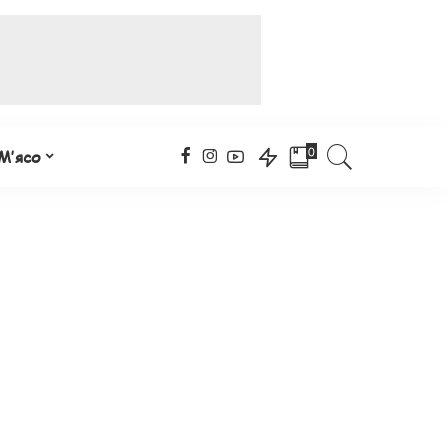
0
М’ясо