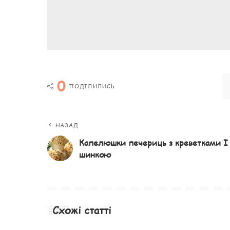
0
ПОДІЛИЛИСЬ
НАЗАД
Капелюшки печериць з креветками І
шинкою
Схожі статті