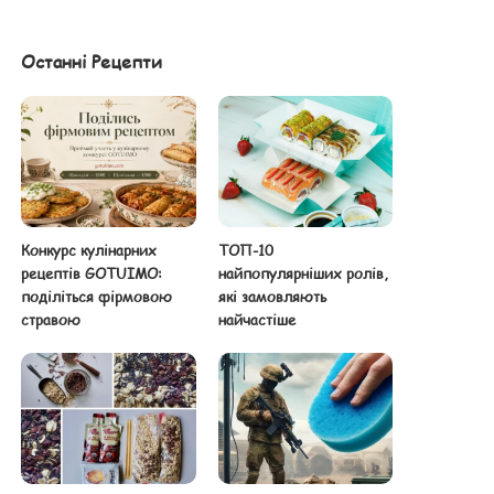
Останні Рецепти
Конкурс кулінарних
ТОП-10
рецептів GOTUIMO:
найпопулярніших ролів,
поділіться фірмовою
які замовляють
стравою
найчастіше