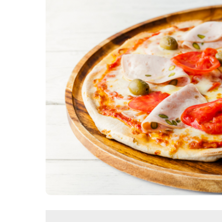
Картопля з м’ясом
Мясо по-французьки
Шинка
Рецепти із фаршу