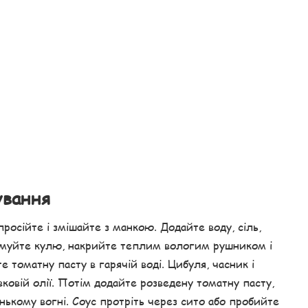
ування
російте і змішайте з манкою. Додайте воду, сіль,
ормуйте кулю, накрийте теплим вологим рушником і
 томатну пасту в гарячій воді. Цибуля, часник і
вковій олії. Потім додайте розведену томатну пасту,
енькому вогні. Соус протріть через сито або пробийте