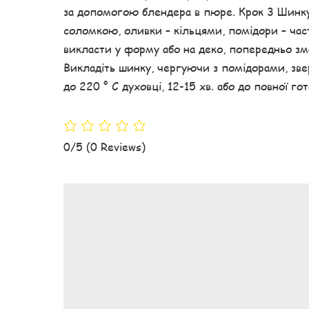
за допомогою блендера в пюре. Крок 3 Шинку
соломкою, оливки – кільцями, помідори – част
викласти у форму або на деко, попередньо зма
Викладіть шинку, чергуючи з помідорами, звер
до 220 ° С духовці, 12-15 хв. або до повної го
0/5
(0 Reviews)