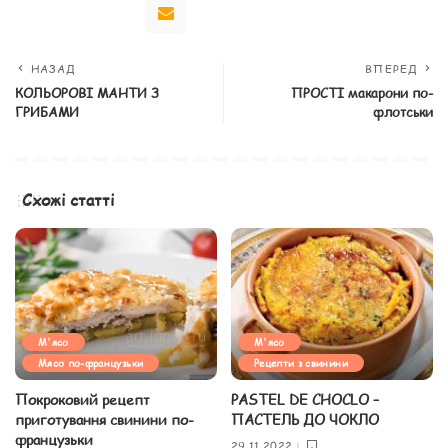
НАЗАД
ВПЕРЕД
КОЛЬОРОВІ МАНТИ З
ПРОСТІ макарони по-
ГРИБАМИ
флотськи
Схожі статті
М'ясо
М'ясо
Мясо по-французьки
Рецепти з свинини
Покроковий рецепт
PASTEL DE CHOCLO –
приготування свинини по-
ПАСТЕЛЬ ДО ЧОКЛО
французьки
29.11.2022