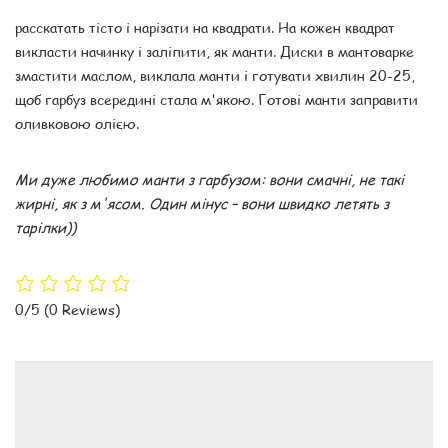
расскатать тісто і нарізати на квадрати. На кожен квадрат
викласти начинку і заліпити, як манти. Диски в мантоварке
змастити маслом, виклала манти і готувати хвилин 20-25,
щоб гарбуз всередині стала м'якою. Готові манти заправити
оливковою олією.
Ми дуже любимо манти з гарбузом: вони смачні, не такі
жирні, як з м'ясом. Один мінус – вони швидко летять з
тарілки))
0/5
(0 Reviews)