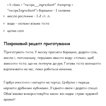
< li class = "recipe__ingredient" itemprop =
"recipeIngredient"> борошно – 1 склянка
масло рослинне – 1-2 ст. л.
вода – скільки візьме тісто
щіпка солі
Покроковий рецепт приготування
Приготувати тісто. У миску просіяти борошно, додати сіль,
масло і, потихеньку, порціями ввести воду: стільки, щоб
замісити тісто, що не липнуче до рук. Готове тісто залишити
відпочивати на час, поки робиться начинка.
Гарбуз очистити і натерти на тертці. Цибулю і перець
нарізати дрібними кубиками. З'єднати овочі і додати спеції.
Обов'язково використовуйте кмин: він надає страві чудовий
аромат!