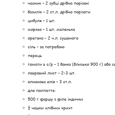
часник – 2 зубці дрібно порізані
базилік – 2 ст.л. дрібно порізати
цибуля – 1 шт.
морква – 1 шт. маленька
орегано – 2 ч.л. сушеного
сіль – за потребою
перець
томати в с/р – 1 банка (близько 900 г) або 
лавровий лист – 2-3 шт.
оливкова олія – ​​3 ст.л.
для полпетте:
500 г фаршу з філе індички
¼ чашки хлібних крихт