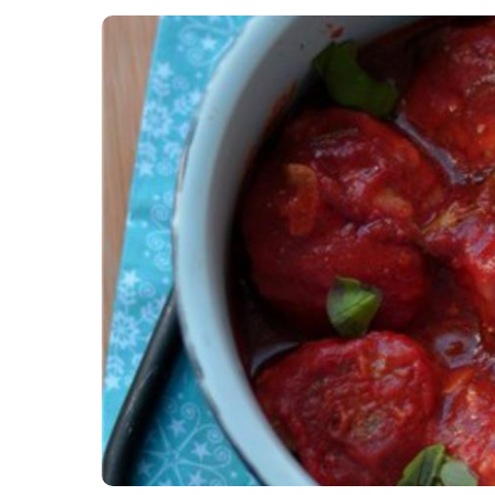
Картопля з м’ясом
Мясо по-французьки
Шинка
Рецепти із фаршу