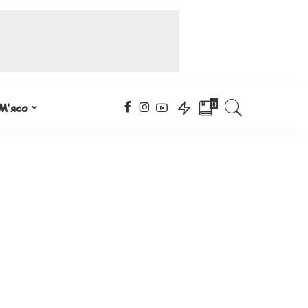
0
М’ясо