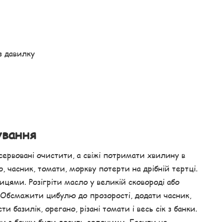
з давилку
ування
сервовані очистити, а свіжі потримати хвилину в
ю, часник, томати, моркву потерти на дрібній тертці.
ицями. Розігріти масло у великій сковороді або
. Обсмажити цибулю до прозорості, додати часник,
 базилік, орегано, різані томати і весь сік з банки.
ати з банки були досить солоними. Гасити на