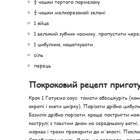
¼ чашки тертого пармезану
¼ чашки мелкорезаной зелені
1 яйце
1 великий зубчик часнику, пропустити чере
1 цибулина, нашаткувати
сіль
перець
Покроковий рецепт пригот
Крок 1 Готуємо соус: томати обесшкуріть (кон
окропі і зняти шкірку). Порізати дрібно цибул
Базилік дрібно порізати, краще постригти нож
каструлі з товстим дном на середньому вогні
морква і трохи прожарити до м'якості. Покласти
Спробувати на сіль. Я сіль не додавала – том