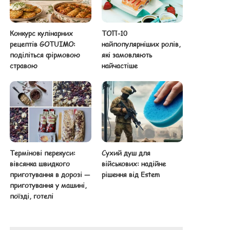
Конкурс кулінарних
ТОП-10
рецептів GOTUIMO:
найпопулярніших ролів,
поділіться фірмовою
які замовляють
стравою
найчастіше
Термінові перекуси:
Сухий душ для
вівсянка швидкого
військових: надійне
приготування в дорозі —
рішення від Estem
приготування у машині,
поїзді, готелі