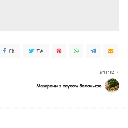
FB
TW
ВПЕРЕД
Макарони з соусом болоньєзе