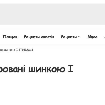
Пляцок
Рецепти салатів
Рецепти
Відео
ані шинкою І ГРИБАМИ
ровані шинкою І