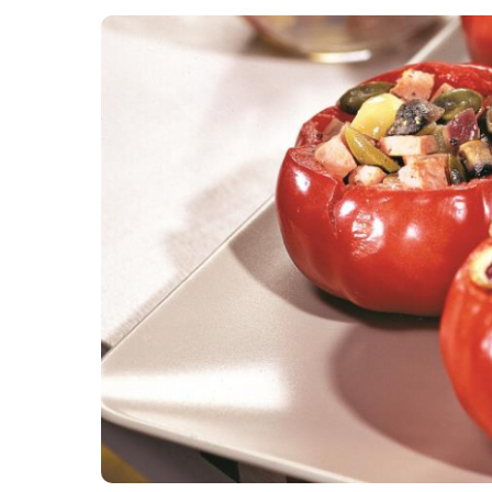
Картопля з м’ясом
Мясо по-французьки
Шинка
Рецепти із фаршу