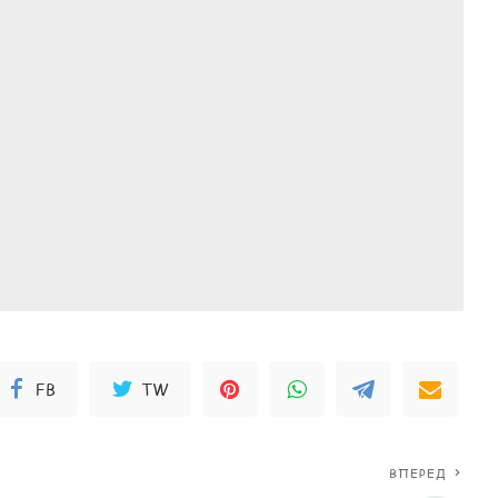
FB
TW
ВПЕРЕД