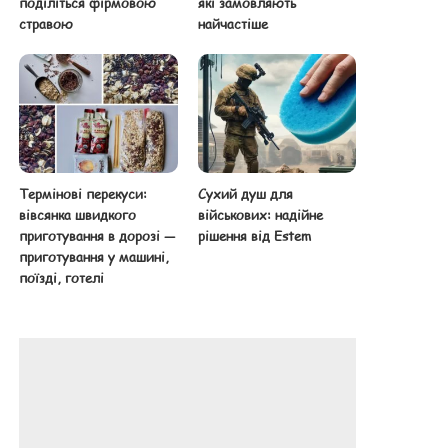
поділіться фірмовою
які замовляють
стравою
найчастіше
Термінові перекуси:
Сухий душ для
вівсянка швидкого
військових: надійне
приготування в дорозі —
рішення від Estem
приготування у машині,
поїзді, готелі