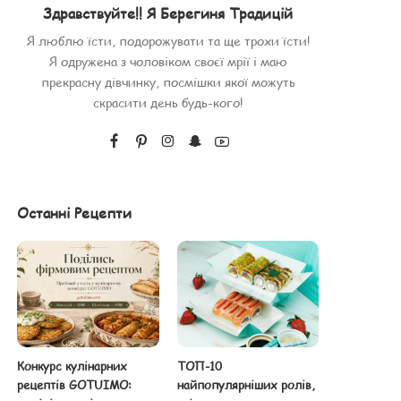
Здравствуйте!! Я Берегиня Традицій
Я люблю їсти, подорожувати та ще трохи їсти!
Я одружена з чоловіком своєї мрії і маю
прекрасну дівчинку, посмішки якої можуть
скрасити день будь-кого!
Останні Рецепти
Конкурс кулінарних
ТОП-10
рецептів GOTUIMO:
найпопулярніших ролів,