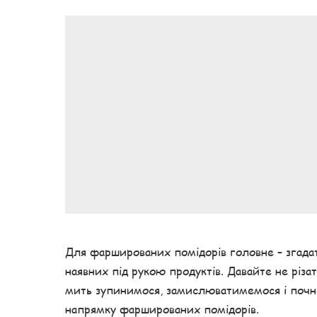
Для фаршированих помідорів головне – згада
наявних під рукою продуктів. Давайте не різат
мить зупинимося, замислюватимемося і почне
напрямку фаршированих помідорів.