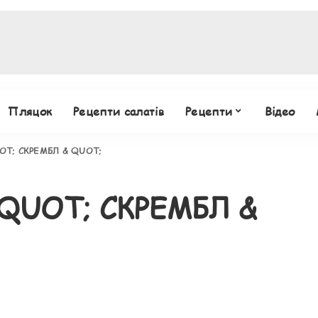
Пляцок
Рецепти салатів
Рецепти
Відео
UOT; СКРЕМБЛ & QUOT;
& QUOT; СКРЕМБЛ &