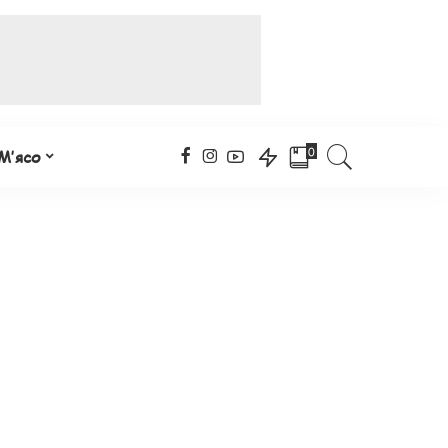
0
М’ясо