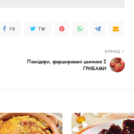
FB
TW
ВПЕРЕД
Помідори, фаршировані шинкою І
ГРИБАМИ