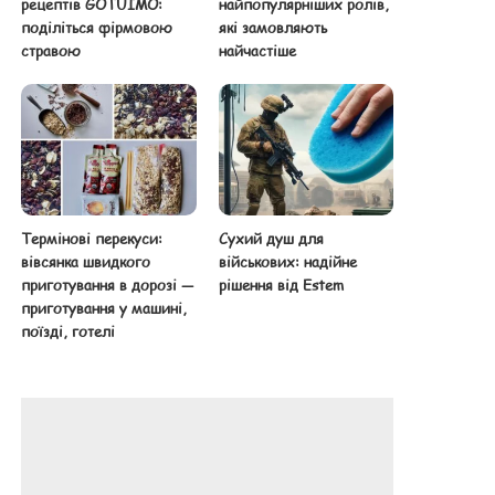
рецептів GOTUIMO:
найпопулярніших ролів,
поділіться фірмовою
які замовляють
стравою
найчастіше
Термінові перекуси:
Сухий душ для
вівсянка швидкого
військових: надійне
приготування в дорозі —
рішення від Estem
приготування у машині,
поїзді, готелі