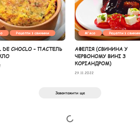
со
Рецепти з свинини
М'ясо
Рецепти з свини
L DE CHOCLO – ПАСТЕЛЬ
АФЕЛІЯ (СВИНИНА У
КЛО
ЧЕРВОНОМУ ВИНІ З
КОРІАНДРОМ)
2
29.11.2022
Завантажити ще