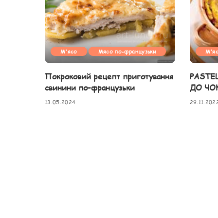
М'ясо
Мясо по-французьки
М'я
Покроковий рецепт приготування
PASTE
свинини по-французьки
ДО ЧО
13.05.2024
29.11.202