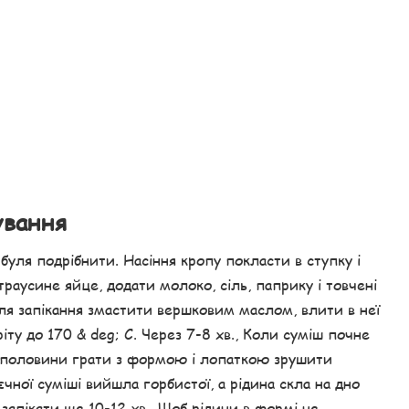
ування
уля подрібнити. Насіння кропу покласти в ступку і
траусине яйце, додати молоко, сіль, паприку і товчені
для запікання змастити вершковим маслом, влити в неї
іту до 170 & deg; С. Через 7-8 хв., Коли суміш почне
о половини грати з формою і лопаткою зрушити
єчної суміші вийшла горбистої, а рідина скла на дно
 запікати ще 10-12 хв., Щоб рідини в формі не