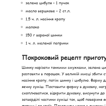
зелена цибуля – 1 пучок
масло вершкове – 2 ст.л.
1,5 ч. л. насіння кропу
молоко
150 г вареної шинки
1 ч. л. меленої паприки
Покроковий рецепт пригот
Шинку нарізати тонкими смужками, зелена циб
розтовкти в порошок. У великій мисці збити с
насіння кропу, потім шинку і цибулю. Форму 
яєчну суміш. Поставити форму в духовку, нагр
схоплюватися, відкрити духовку, висунути д
затверділі частини суміші так, щоб поверхня я
форми і до країв. Повернути назад в духовку і