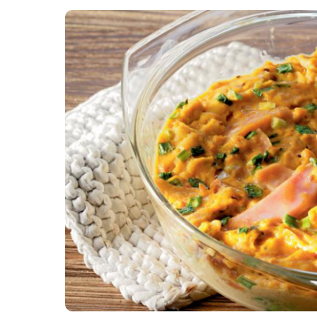
Картопля з м’ясом
Мясо по-французьки
Шинка
Рецепти із фаршу