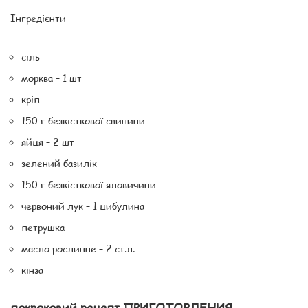
Інгредієнти
сіль
морква – 1 шт
кріп
150 г безкісткової свинини
яйця – 2 шт
зелений базилік
150 г безкісткової яловичини
червоний лук – 1 цибулина
петрушка
масло рослинне – 2 ст.л.
кінза
покроковий рецепт ПРИГОТОВЛЕНИЯ