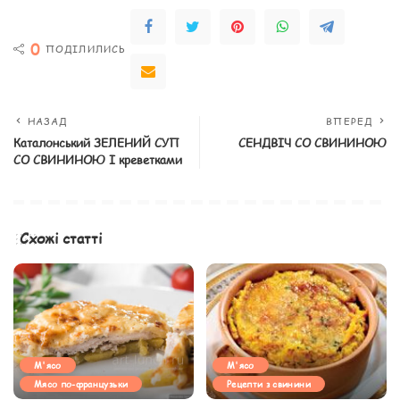
0
ПОДІЛИЛИСЬ
НАЗАД
ВПЕРЕД
Каталонський ЗЕЛЕНИЙ СУП
СЕНДВІЧ СО СВИНИНОЮ
СО СВИНИНОЮ І креветками
Схожі статті
М'ясо
М'ясо
Мясо по-французьки
Рецепти з свинини