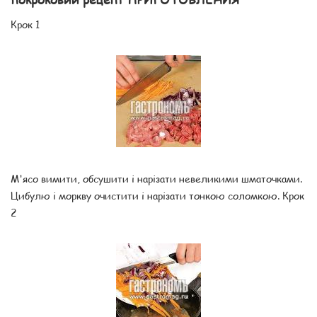
Крок 1
М'ясо вимити, обсушити і нарізати невеликими шматочками.
Цибулю і моркву очистити і нарізати тонкою соломкою. Крок
2