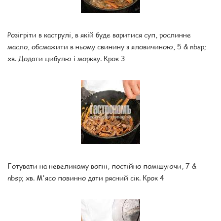
Розігріти в каструлі, в якій буде варитися суп, рослинне
масло, обсмажити в ньому свинину з яловичиною, 5 & nbsp;
хв. Додати цибулю і моркву. Крок 3
Готувати на невеликому вогні, постійно помішуючи, 7 &
nbsp; хв. М'ясо повинно дати рясний сік. Крок 4