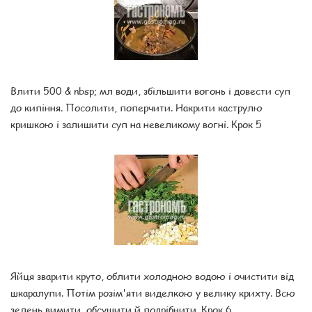
Влити 500 & nbsp; мл води, збільшити вогонь і довести суп
до кипіння. Посолити, поперчити. Накрити каструлю
кришкою і залишити суп на невеликому вогні. Крок 5
Яйця зварити круто, облити холодною водою і очистити від
шкаралупи. Потім розім'яти виделкою у велику крихту. Всю
зелень вимити, обсушити й подрібнити. Крок 6