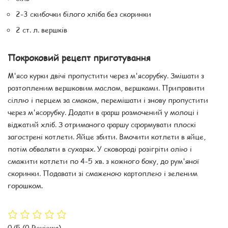
2-3 скибочки білого хліба без скоринки
2 ст. л. вершків
Покроковий рецепт приготування
М'ясо курки двічі пропустити через м'ясорубку. Змішати з
розтопленим вершковим маслом, вершками. Приправити
сіллю і перцем за смаком, перемішати і знову пропустити
через м'ясорубку. Додати в фарш розмочений у молоці і
віджатий хліб. З отриманого фаршу сформувати плоскі
загострені котлети. Яйце збити. Вмочити котлети в яйце,
потім обваляти в сухарях. У сковороді розігріти олію і
смажити котлети по 4-5 хв. з кожного боку, до рум'яної
скоринки. Подавати зі смаженою картоплею і зеленим
горошком.
0/5
(0 Reviews)