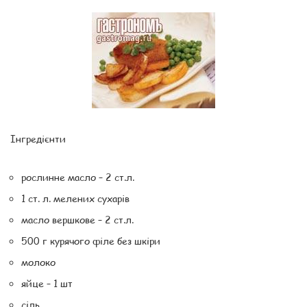
Інгредієнти
рослинне масло – 2 ст.л.
1 ст. л. мелених сухарів
масло вершкове – 2 ст.л.
500 г курячого філе без шкіри
молоко
яйце – 1 шт
сіль