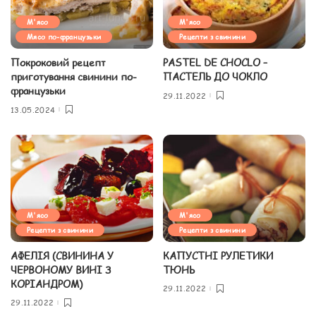
М'ясо
М'ясо
Мясо по-французьки
Рецепти з свинини
Покроковий рецепт
PASTEL DE CHOCLO –
приготування свинини по-
ПАСТЕЛЬ ДО ЧОКЛО
французьки
29.11.2022
13.05.2024
М'ясо
М'ясо
Рецепти з свинини
Рецепти з свинини
АФЕЛІЯ (СВИНИНА У
КАПУСТНІ РУЛЕТИКИ
ЧЕРВОНОМУ ВИНІ З
ТЮНЬ
КОРІАНДРОМ)
29.11.2022
29.11.2022