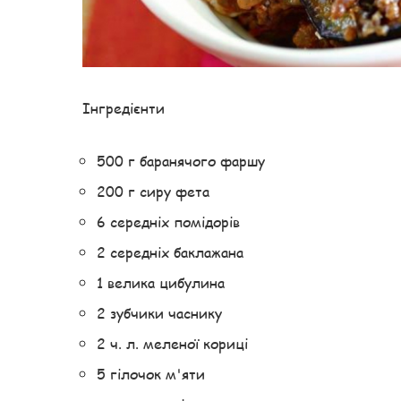
Інгредієнти
500 г баранячого фаршу
200 г сиру фета
6 середніх помідорів
2 середніх баклажана
1 велика цибулина
2 зубчики часнику
2 ч. л. меленої кориці
5 гілочок м'яти