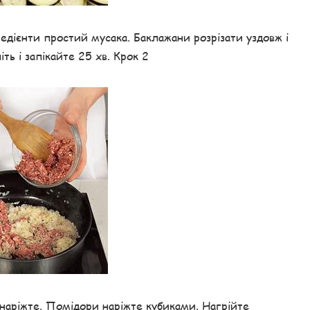
редієнти простий мусака. Баклажани розрізати уздовж і
ть і запікайте 25 хв. Крок 2
 наріжте. Помідори наріжте кубиками. Нагрійте