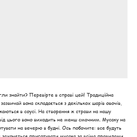
ли знайти? Перевірте в справі цей! Традиційна
 зазвичай вона складається з декількох шарів овочів,
каються в соусі. На створення ж страви на нашу
від цього воно виходить не менш смачним. Мусаку на
вати на вечерю в будні. Ось побачите: все будуть
е захочеться приготувати мусака за всіма правилами,