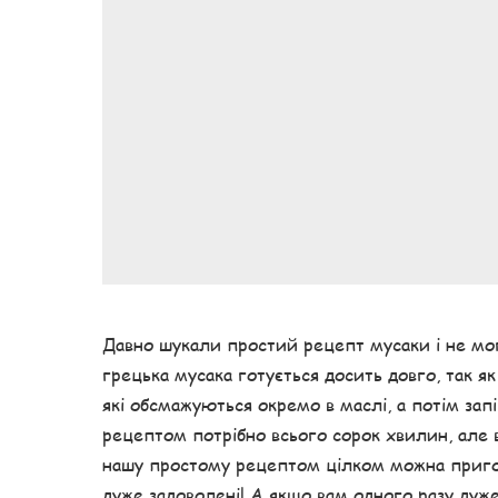
Давно шукали простий рецепт мусаки і не мог
грецька мусака готується досить довго, так як
які обсмажуються окремо в маслі, а потім запі
рецептом потрібно всього сорок хвилин, але 
нашу простому рецептом цілком можна приготу
дуже задоволені! А якщо вам одного разу дуж