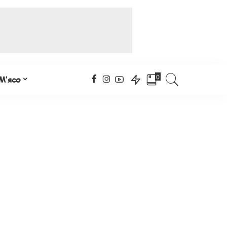
0
М’ясо