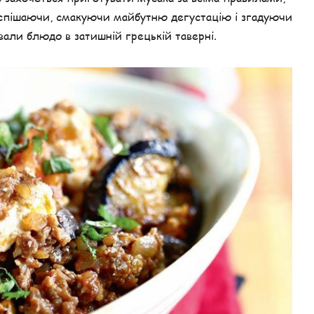
поспішаючи, смакуючи майбутню дегустацію і згадуючи
али блюдо в затишній грецькій таверні.