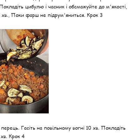
 Покладіть цибулю і часник і обсмажуйте до м'якості,
 хв., Поки фарш не підрум'яниться. Крок 3
перець. Гасіть на повільному вогні 10 хв. Покладіть
хв. Крок 4