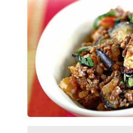
Картопля з м’ясом
Мясо по-французьки
Шинка
Рецепти із фаршу