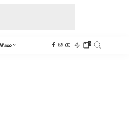
0
М’ясо