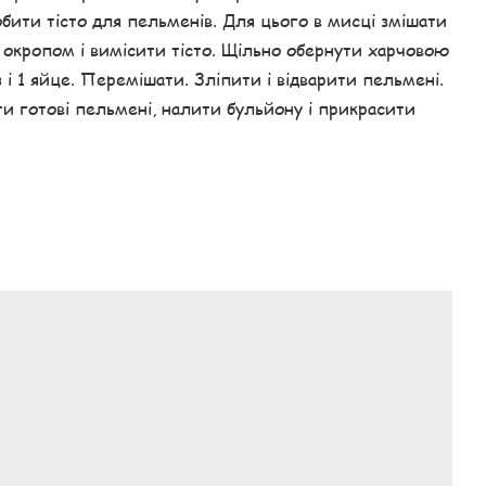
бити тісто для пельменів. Для цього в мисці змішати
и окропом і вимісити тісто. Щільно обернути харчовою
і 1 яйце. Перемішати. Зліпити і відварити пельмені.
ти готові пельмені, налити бульйону і прикрасити