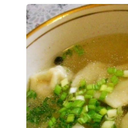
Картопля з м’ясом
Мясо по-французьки
Шинка
Рецепти із фаршу