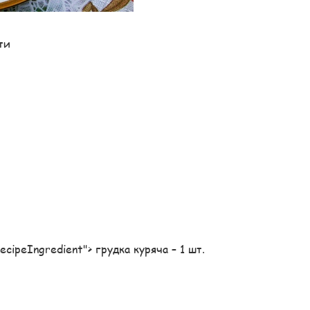
ти
"recipeIngredient"> грудка куряча – 1 шт.