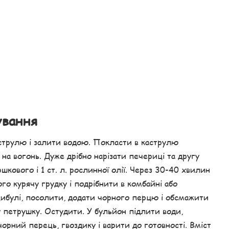
ування
аструлю і залити водою. Покласти в каструлю
на вогонь. Дуже дрібно нарізати печериці та другу
шкового і 1 ст. л. рослинної олії. Через 30-40 хвилин
ого курячу грудку і подрібнити в комбайні або
 цибулі, посолити, додати чорного перцю і обсмажити
у петрушку. Остудити. У бульйон підлити води,
орний перець, гвоздику і варити до готовності. Вміст