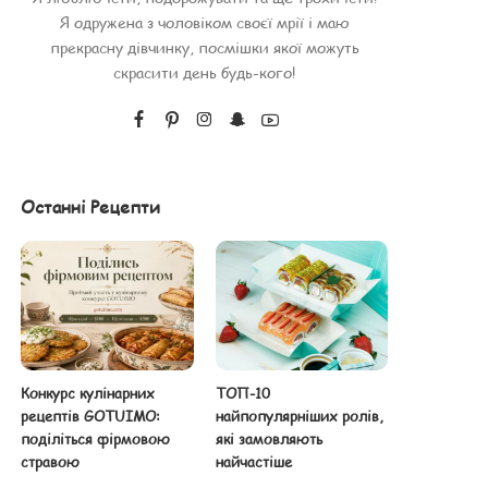
Я одружена з чоловіком своєї мрії і маю
прекрасну дівчинку, посмішки якої можуть
скрасити день будь-кого!
Останні Рецепти
Конкурс кулінарних
ТОП-10
рецептів GOTUIMO:
найпопулярніших ролів,
поділіться фірмовою
які замовляють
стравою
найчастіше