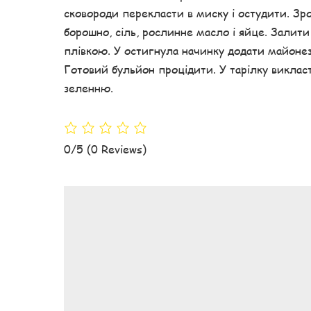
сковороди перекласти в миску і остудити. Зро
борошно, сіль, рослинне масло і яйце. Залит
плівкою. У остигнула начинку додати майонез 
Готовий бульйон процідити. У тарілку виклас
зеленню.
0/5
(0 Reviews)