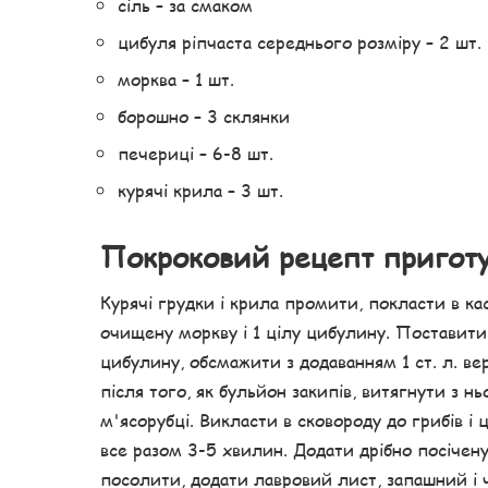
сіль – за смаком
цибуля ріпчаста середнього розміру – 2 шт.
морква – 1 шт.
борошно – 3 склянки
печериці – 6-8 шт.
курячі крила – 3 шт.
Покроковий рецепт пригот
Курячі грудки і крила промити, покласти в к
очищену моркву і 1 цілу цибулину. Поставити 
цибулину, обсмажити з додаванням 1 ст. л. вер
після того, як бульйон закипів, витягнути з нь
м'ясорубці. Викласти в сковороду до грибів і
все разом 3-5 хвилин. Додати дрібно посічен
посолити, додати лавровий лист, запашний і ч