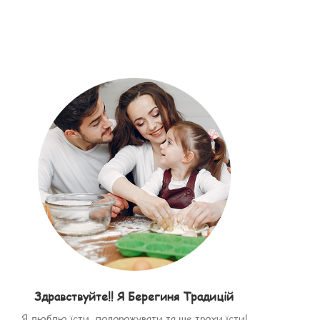
Здравствуйте!! Я Берегиня Традицій
Я люблю їсти, подорожувати та ще трохи їсти!