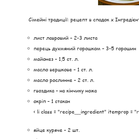
Сімейні традиції: рецепт в спадок x Інгредієн
лист лавровий – 2-3 листа
перець духмяний горошком – 3-5 горошин
майонез – 1,5 ст. л.
масло вершкове – 1 ст. л.
масло рослинне – 2 ст. л.
гвоздика – на кінчику ножа
окріп – 1 стакан
< li class = "recipe__ingredient" itemprop = 
яйце куряче – 2 шт.