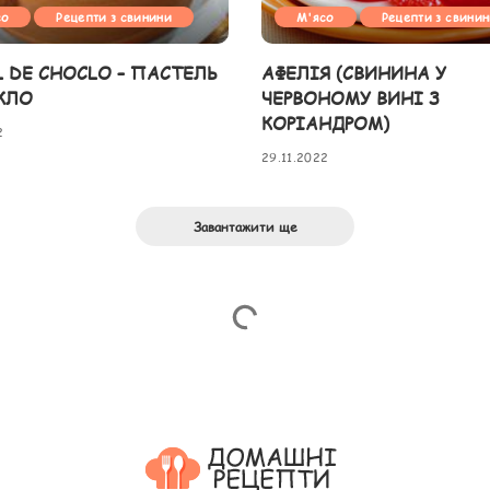
со
Рецепти з свинини
М'ясо
Рецепти з свини
L DE CHOCLO – ПАСТЕЛЬ
АФЕЛІЯ (СВИНИНА У
КЛО
ЧЕРВОНОМУ ВИНІ З
КОРІАНДРОМ)
2
29.11.2022
Завантажити ще