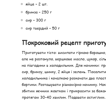
яйце – 2 шт.
бринза – 250 г
сир – 300 г
сир твердий – 50 г
Покроковий рецепт пригот
Приготувати тісто: висипати гіркою борошно,
але не розтануло, вершкове масло, цукор, сіл
на півгодини в холодильник. Для начинки: пр
сир, бринзу, шинку, 2 яйця і зелень. Посолит
холодильника і качалкою розкачати два плас
бортики. Розташувати рівномірно начинку. На
збитим яєчним жовтком і прикрасити за бажан
протягом 30-40 хвилин. Подавати остиглим.