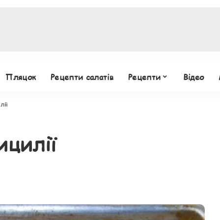
Пляцок
Рецепти салатів
Рецепти
Відео
лії
ицилії