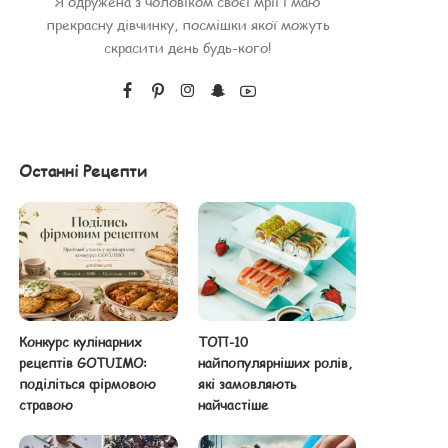
Я одружена з чоловіком своєї мрії і маю
прекрасну дівчинку, посмішки якої можуть
скрасити день будь-кого!
Останні Рецепти
Конкурс кулінарних
ТОП-10
рецептів GOTUIMO:
найпопулярніших ролів,
поділіться фірмовою
які замовляють
стравою
найчастіше