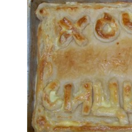
Картопля з м’ясом
Мясо по-французьки
Шинка
Рецепти із фаршу