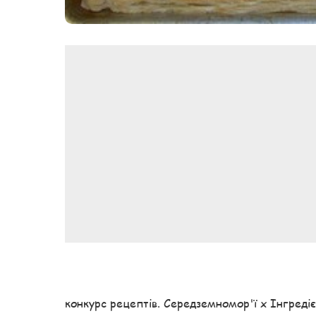
конкурс рецептів. Середземномор'ї x Інгреді