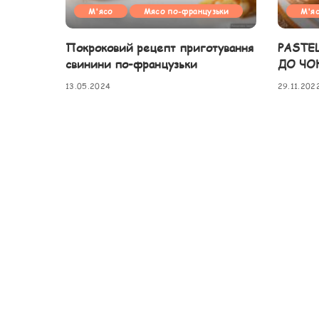
М'ясо
Мясо по-французьки
М'я
Покроковий рецепт приготування
PASTE
свинини по-французьки
ДО ЧО
13.05.2024
29.11.202