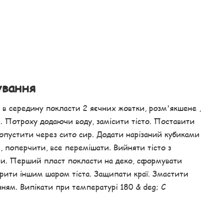
ування
 в середину покласти 2 яєчних жовтки, розм'якшене ,
ь. Потроху додаючи воду, замісити тісто. Поставити
опустити через сито сир. Додати нарізаний кубиками
и, поперчити, все перемішати. Вийняти тісто з
ти. Перший пласт покласти на деко, сформувати
крити іншим шаром тіста. Защипати краї. Змастити
ням. Випікати при температурі 180 & deg; C