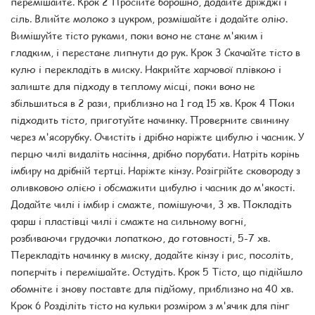
перемішайте. Крок 2 Просійте борошно, додайте дріжджі і
сіль. Влийте молоко з цукром, розмішайте і додайте олію.
Вимішуйте тісто руками, поки воно не стане м'яким і
гладким, і перестане липнути до рук. Крок 3 Скачайте тісто в
кулю і перекладіть в миску. Накрийте харчової плівкою і
залиште для підходу в теплому місці, поки воно не
збільшиться в 2 рази, приблизно на 1 год 15 хв. Крок 4 Поки
підходить тісто, приготуйте начинку. Проверните свинину
через м'ясорубку. Очистіть і дрібно наріжте цибулю і часник. У
перцю чилі видаліть насіння, дрібно порубати. Натріть корінь
імбиру на дрібній тертці. Наріжте кінзу. Розігрійте сковороду з
оливковою олією і обсмажити цибулю і часник до м'якості.
Додайте чилі і імбир і смажте, помішуючи, 3 хв. Покладіть
фарш і пластівці чилі і смажте на сильному вогні,
розбиваючи грудочки лопаткою, до готовності, 5-7 хв.
Перекладіть начинку в миску, додайте кінзу і рис, посоліть,
поперчіть і перемішайте. Остудіть. Крок 5 Тісто, що підійшло
обомніте і знову поставте для підйому, приблизно на 40 хв.
Крок 6 Розділіть тісто на кульки розміром з м'ячик для пінг