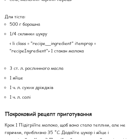
Для тіста:
500 г борошна
1/4 склянки цукру
< li class = "recipe__ingredient" itemprop =
"recipeIngredient"> 1 стакан молока
3 ст. л. рослинного масла
1 яйце
1 ч. л. сухих дріжджів
1 ч. л. солі
Покроковий рецепт приготування
Крок 1 Підігрійте молоко, щоб воно стало теплим, але не
гарячим, приблизно 35 ˚С. Додайте цукор і яйце і