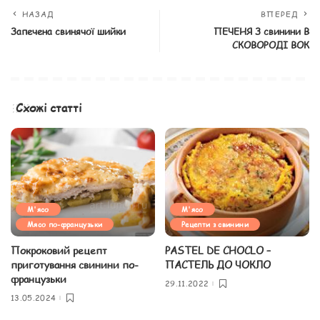
НАЗАД
ВПЕРЕД
Запечена свинячої шийки
ПЕЧЕНЯ З свинини В
СКОВОРОДІ ВОК
Схожі статті
М'ясо
М'ясо
Мясо по-французьки
Рецепти з свинини
Покроковий рецепт
PASTEL DE CHOCLO –
приготування свинини по-
ПАСТЕЛЬ ДО ЧОКЛО
французьки
29.11.2022
13.05.2024