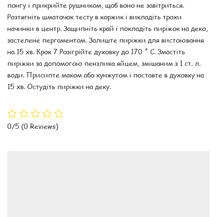
понгу і прикрийте рушником, щоб воно не завітриться.
Розтягніть шматочок тесту в коржик і викладіть трохи
начинки в центр. Защипніть край і покладіть пиріжок на деко,
застелене пергаментом. Залиште пиріжки для вистоювання
на 15 хв. Крок 7 Розігрійте духовку до 170 ˚ С. Змастіть
пиріжки за допомогою пензлика яйцем, змішаним з 1 ст. л.
води. Присипте маком або кунжутом і поставте в духовку на
15 хв. Остудіть пиріжки на деку.
0/5
(0 Reviews)