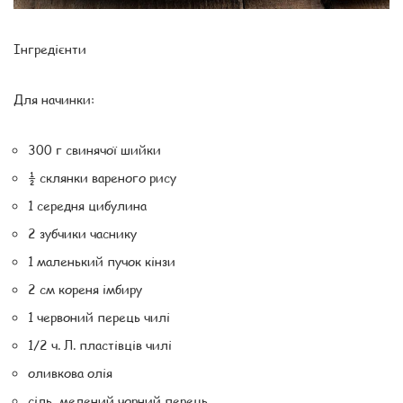
Інгредієнти
Для начинки:
300 г свинячої шийки
½ склянки вареного рису
1 середня цибулина
2 зубчики часнику
1 маленький пучок кінзи
2 см кореня імбиру
1 червоний перець чилі
1/2 ч. Л. пластівців чилі
оливкова олія
сіль, мелений чорний перець