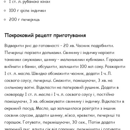
1 ст. л. рубаною кінзи
100 г філе індички
200 г печериць
Покроковий рецепт приготування
Відварити рис до готовності – 20 хв. Часник подрібнити.
Печериці порізати дольками. Свинину і індичку нарізати
тонкими смужками, шинку – маленькими кубиками. Горошок
вийняти з банки, обсушити, залишити 100 мл соку. Розжарити
1 ст. л. масла. Швидко обсмажити часник, додати 1 ч. Л.
соєвого соусу, печериці. Смажити, помішуючи, 3 хв. на
сильному вогні. Відкласти на паперовий рушник. Додати в
сковороду 1 ст. л. масла і 1 ч. л. соєвого соусу і, постійно
помішуючи, 3 хв. обсмажувати свинину і індичку. Відкласти в
окремий посуд. Масло, що залишилося розігріти з іншим
соєвим соусом, додати шинку, м’ясо, креветки, печериці та
горошок. Готувати, перемішуючи, 30 сек., Потім додати
зварений рис, влити сік від горошку, перемішати і готувати