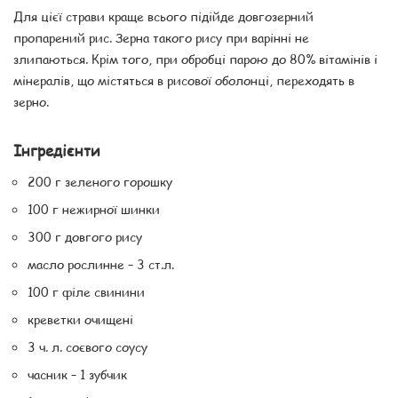
Для цієї страви краще всього підійде довгозерний
пропарений рис. Зерна такого рису при варінні не
злипаються. Крім того, при обробці парою до 80% вітамінів і
мінералів, що містяться в рисової оболонці, переходять в
зерно.
Інгредієнти
200 г зеленого горошку
100 г нежирної шинки
300 г довгого рису
масло рослинне – 3 ст.л.
100 г філе свинини
креветки очищені
3 ч. л. соєвого соусу
часник – 1 зубчик