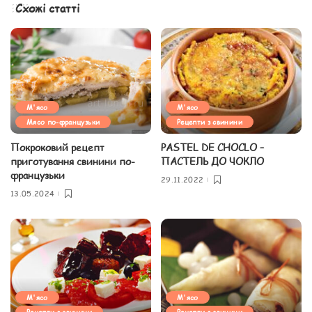
Схожі статті
М'ясо
М'ясо
Мясо по-французьки
Рецепти з свинини
Покроковий рецепт
PASTEL DE CHOCLO –
приготування свинини по-
ПАСТЕЛЬ ДО ЧОКЛО
французьки
29.11.2022
13.05.2024
М'ясо
М'ясо
Рецепти з свинини
Рецепти з свинини