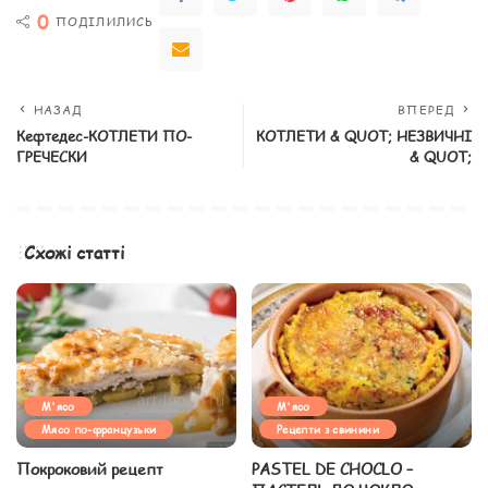
0
ПОДІЛИЛИСЬ
НАЗАД
ВПЕРЕД
Кефтедес-КОТЛЕТИ ПО-
КОТЛЕТИ & QUOT; НЕЗВИЧНІ
ГРЕЧЕСКИ
& QUOT;
Схожі статті
М'ясо
М'ясо
Мясо по-французьки
Рецепти з свинини
Покроковий рецепт
PASTEL DE CHOCLO –