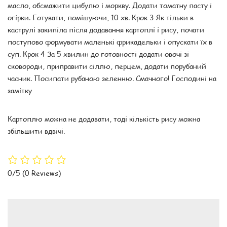
масло, обсмажити цибулю і моркву. Додати томатну пасту і
огірки. Готувати, помішуючи, 10 хв. Крок 3 Як тільки в
каструлі закипіла після додавання картоплі і рису, почати
поступово формувати маленькі фрикадельки і опускати їх в
суп. Крок 4 За 5 хвилин до готовності додати овочі зі
сковороди, приправити сіллю, перцем, додати порубаний
часник. Посипати рубаною зеленню. Смачного! Господині на
замітку
Картоплю можна не додавати, тоді кількість рису можна
збільшити вдвічі.
0/5
(0 Reviews)