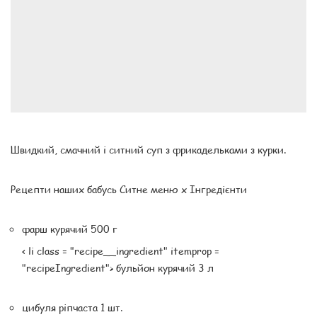
Швидкий, смачний і ситний суп з фрикадельками з курки.
Рецепти наших бабусь Ситне меню x Інгредієнти
фарш курячий 500 г
< li class = "recipe__ingredient" itemprop =
"recipeIngredient"> бульйон курячий 3 л
цибуля ріпчаста 1 шт.