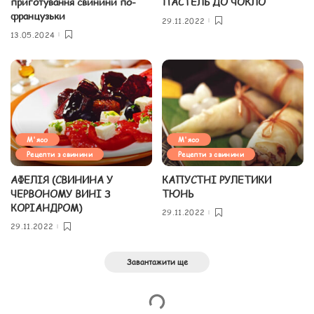
приготування свинини по-
ПАСТЕЛЬ ДО ЧОКЛО
французьки
29.11.2022
13.05.2024
М'ясо
М'ясо
Рецепти з свинини
Рецепти з свинини
АФЕЛІЯ (СВИНИНА У
КАПУСТНІ РУЛЕТИКИ
ЧЕРВОНОМУ ВИНІ З
ТЮНЬ
КОРІАНДРОМ)
29.11.2022
29.11.2022
Завантажити ще