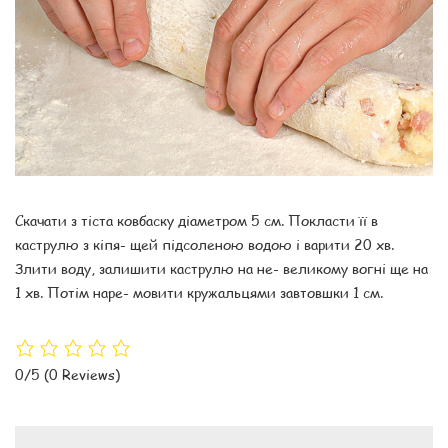
Скачати з тіста ковбаску діаметром 5 см. Покласти її в
каструлю з кіпя- щей підсоленою водою і варити 20 хв.
Злити воду, залишити каструлю на не- великому вогні ще на
1 хв. Потім наре- мовити кружальцями завтовшки 1 см.
0/5
(0 Reviews)