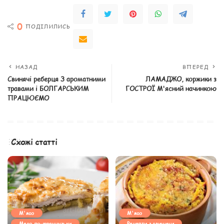
0
ПОДІЛИЛИСЬ
НАЗАД
ВПЕРЕД
Свинячі реберця З ароматними
ЛАМАДЖО, коржики з
травами і БОЛГАРСЬКИМ
ГОСТРОЇ М'ясний начинкою
ПРАЦЮЄМО
Схожі статті
М'ясо
М'ясо
Мясо по-французьки
Рецепти з свинини