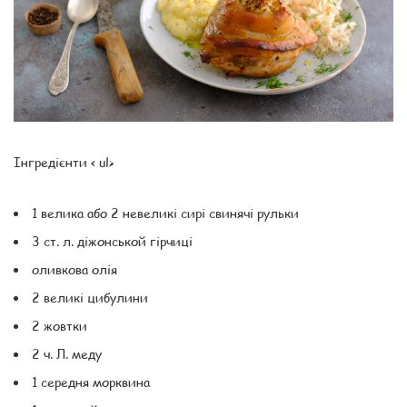
Інгредієнти < ul>
1 велика або 2 невеликі сирі свинячі рульки
3 ст. л. діжонськой гірчиці
оливкова олія
2 великі цибулини
2 жовтки
2 ч. Л. меду
1 середня морквина