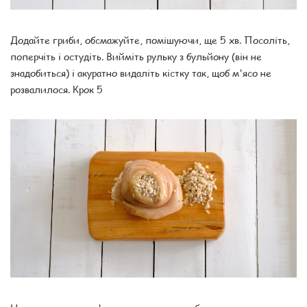
Додайте гриби, обсмажуйте, помішуючи, ще 5 хв. Посоліть,
поперчіть і остудіть. Вийміть рульку з бульйону (він не
знадобиться) і акуратно видаліть кістку так, щоб м'ясо не
розвалилося. Крок 5