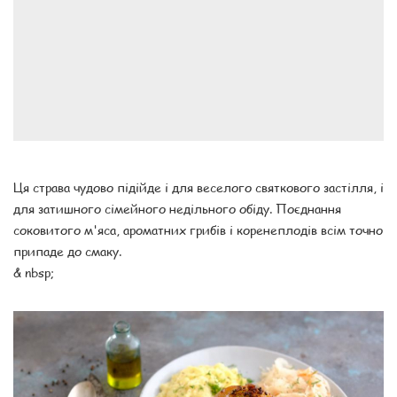
Ця страва чудово підійде і для веселого святкового застілля, і
для затишного сімейного недільного обіду. Поєднання
соковитого м'яса, ароматних грибів і коренеплодів всім точно
припаде до смаку.
& nbsp;