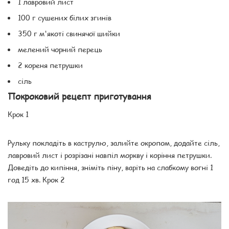
1 лавровий лист
100 г сушених білих згинів
350 г м'якоті свинячої шийки
мелений чорний перець
2 кореня петрушки
сіль
Покроковий рецепт приготування
Крок 1
Рульку покладіть в каструлю, залийте окропом, додайте сіль,
лавровий лист і розрізані навпіл моркву і коріння петрушки.
Доведіть до кипіння, зніміть піну, варіть на слабкому вогні 1
год 15 хв. Крок 2