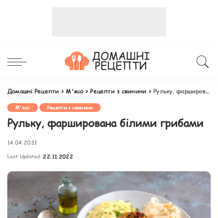
Домашні Рецепти
>
М'ясо
>
Рецепти з свинини
>
Рульку, фарширована білими грибами
М'ясо
Рецепти з свинини
Рульку, фарширована білими грибами
14.04.2021
Last Updated:
22.11.2022