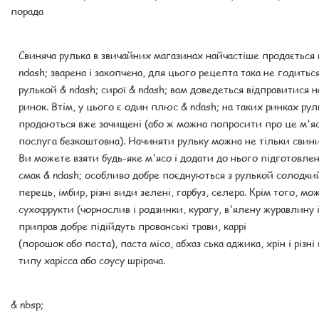
порада
Свиняча рулька в звичайних магазинах найчастіше продається 
ndash; зварена і закопчена, для цього рецепта така не годиться
рулькой & ndash; сирої & ndash; вам доведеться відправитися
ринок. Втім, у цього є один плюс & ndash; на таких ринках рул
продаються вже зачищені (або ж можна попросити про це м'яс
послуга безкоштовна). Начиняти рульку можна не тільки свин
Ви можете взяти будь-яке м'ясо і додати до нього підготовлені
смак & ndash; особливо добре поєднуються з рулькой солодкий
перець, імбир, різні види зелені, гарбуз, селера. Крім того, м
сухофрукти (чорнослив і родзинки, курагу, в'ялену журавлину і 
приправ добре підійдуть прованські трави, каррі
(порошок або паста), паста місо, абхаз ська аджика, хрін і різні
типу харісса або соусу шрірача.
& nbsp;