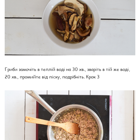
Гриби замочіть в теплій воді на 30 хв., зваріть в тій же воді,
20 хв., промийте від піску, подрібніть. Крок 3