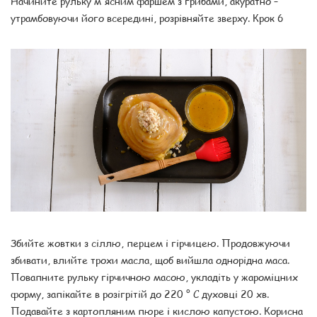
Начините рульку м'ясним фаршем з грибами, акуратно –
утрамбовуючи його всередині, розрівняйте зверху. Крок 6
Збийте жовтки з сіллю, перцем і гірчицею. Продовжуючи
збивати, влийте трохи масла, щоб вийшла однорідна маса.
Повапните рульку гірчичною масою, укладіть у жароміцних
форму, запікайте в розігрітій до 220 ° С духовці 20 хв.
Подавайте з картопляним пюре і кислою капустою. Корисна