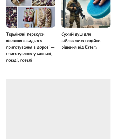
Термінові перекуси:
Сухий душ для
вівсянка швидкого
військових: надійне
приготування в дорозі —
рішення від Estem
приготування у машині,
поїзді, готелі