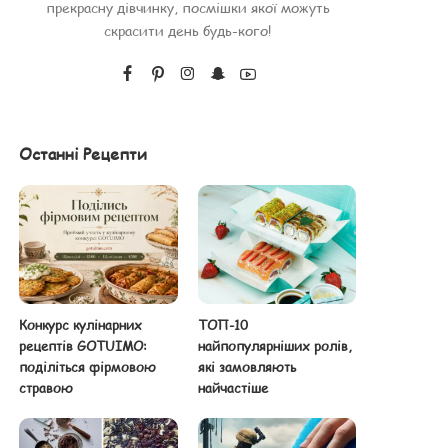
прекрасну дівчинку, посмішки якої можуть
скрасити день будь-кого!
Останні Рецепти
Конкурс кулінарних
ТОП-10
рецептів GOTUIMO:
найпопулярніших ролів,
поділіться фірмовою
які замовляють
стравою
найчастіше