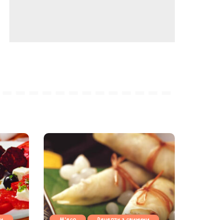
ни
М'ясо
Рецепти з свинини