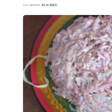
Картопля з м’ясом
Last Updated:
22.11.2022
Мясо по-французьки
Шинка
Рецепти із фаршу