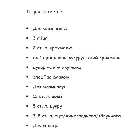
Інгредієнти < ul>
Для млинчиків:
3 яйця
2 ст. л. крохмалю
по 1 щіпці: сіль, кукурудзяний крохмаль
цукор на кінчику ножа
спеції за смаком
Для маринаду:
10 ст. л. води
5 ст. л. цукру
7-8 ст. л. оцту виноградного/яблучного
Для салату: