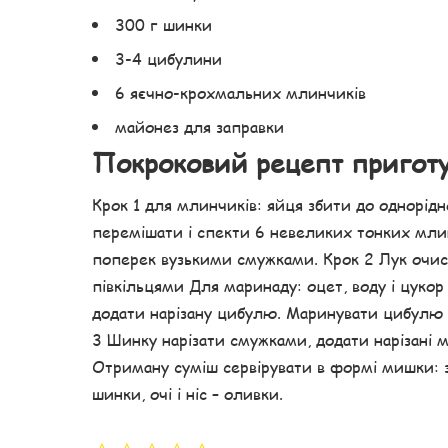
300 г шинки
3-4 цибулини
6 яєчно-крохмальних млинчиків
майонез для заправки
Покроковий рецепт пригот
Крок 1 для млинчиків: яйця збити до однорідно
перемішати і спекти 6 невеликих тонких млинц
поперек вузькими смужками. Крок 2 Лук очист
півкільцями Для маринаду: оцет, воду і цукор 
додати нарізану цибулю. Маринувати цибулю 
3 Шинку нарізати смужками, додати нарізані 
Отриману суміш сервірувати в формі мишки: 
шинки, очі і ніс – оливки.