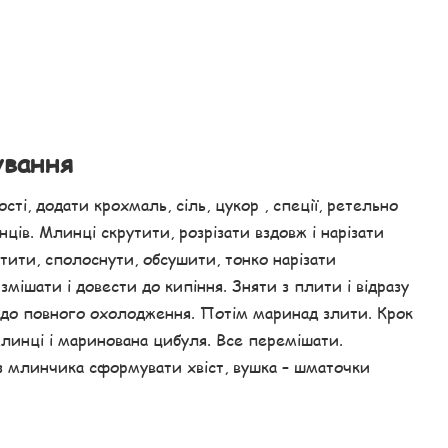
ування
сті, додати крохмаль, сіль, цукор , спеції, ретельно
ів. Млинці скрутити, розрізати вздовж і нарізати
ити, сполоснути, обсушити, тонко нарізати
змішати і довести до кипіння. Зняти з плити і відразу
до повного охолодження. Потім маринад злити. Крок
млинці і маринована цибуля. Все перемішати.
з млинчика сформувати хвіст, вушка – шматочки