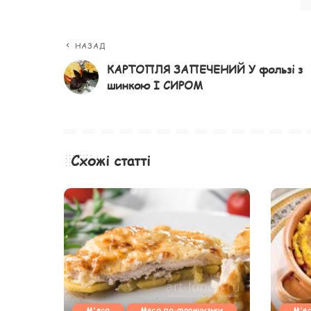
НАЗАД
КАРТОПЛЯ ЗАПЕЧЕНИЙ У фользі з
шинкою І СИРОМ
Схожі статті
М'ясо
Мясо по-французьки
М'я