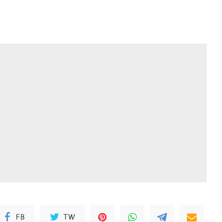
FB
TW