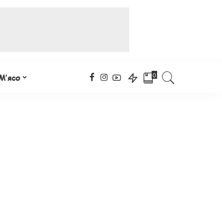
0
М’ясо