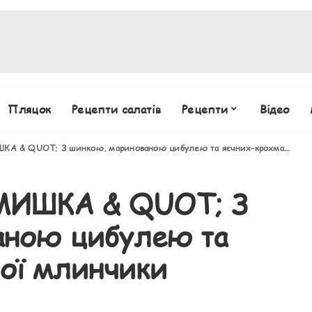
Пляцок
Рецепти салатів
Рецепти
Відео
 QUOT; З шинкою, маринованою цибулею та яєчних-крохмальної млинчики
МИШКА & QUOT; З
аною цибулею та
ої млинчики