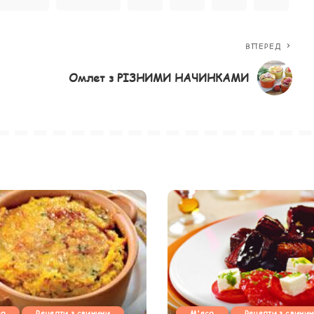
ВПЕРЕД
Омлет з РІЗНИМИ НАЧИНКАМИ
со
Рецепти з свинини
М'ясо
Рецепти з свини