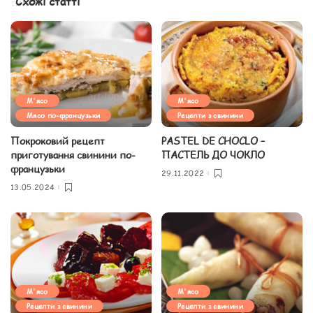
Схожі статті
М'ясо
М'ясо
Мясо по-французьки
Рецепти з свинини
Покроковий рецепт
PASTEL DE CHOCLO –
приготування свинини по-
ПАСТЕЛЬ ДО ЧОКЛО
французьки
29.11.2022
13.05.2024
М'ясо
М'ясо
Рецепти з свинини
Рецепти з свинини