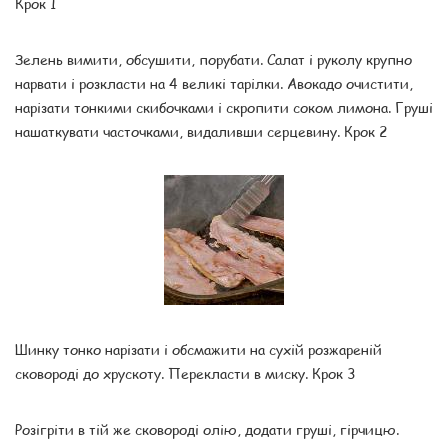
Крок 1
Зелень вимити, обсушити, порубати. Салат і руколу крупно
нарвати і розкласти на 4 великі тарілки. Авокадо очистити,
нарізати тонкими скибочками і скропити соком лимона. Груші
нашаткувати часточками, видаливши серцевину. Крок 2
Шинку тонко нарізати і обсмажити на сухій розжареній
сковороді до хрускоту. Перекласти в миску. Крок 3
Розігріти в тій же сковороді олію, додати груші, гірчицю.