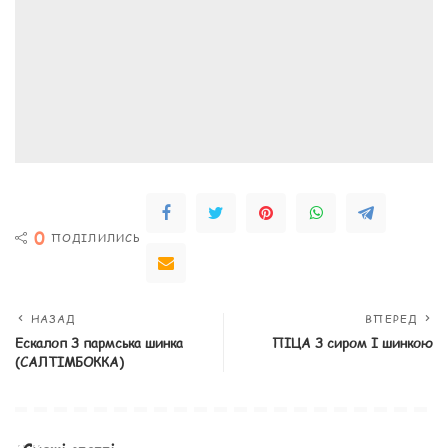
0
ПОДІЛИЛИСЬ
НАЗАД
ВПЕРЕД
Ескалоп З пармська шинка
ПІЦА З сиром І шинкою
(CАЛТІМБОККА)