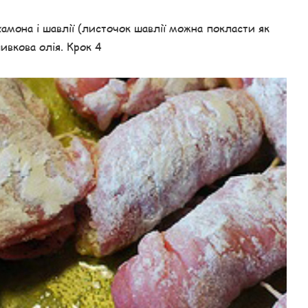
амона і шавлії (листочок шавлії можна покласти як
ливкова олія. Крок 4