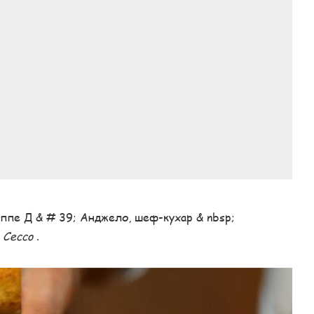
зеппе Д & # 39; Анджело, шеф-кухар & nbsp;
 Cecco
.