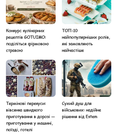
Конкурс кулінарних
ТОП-10
рецептів GOTUIMO:
найпопулярніших ролів,
поділіться фірмовою
які замовляють
стравою
найчастіше
Термінові перекуси:
Сухий душ для
вівсянка швидкого
військових: надійне
приготування в дорозі —
рішення від Estem
приготування у машині,
поїзді, готелі