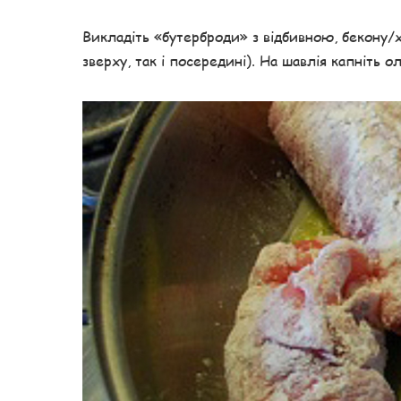
Викладіть «бутерброди» з відбивною, бекону/х
зверху, так і посередині). На шавлія капніть о