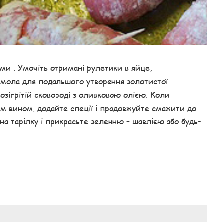
ами . Умочіть отримані рулетики в яйце,
емола для подальшого утворення золотистої
зігрітій сковороді з оливковою олією. Коли
им вином, додайте спеції і продовжуйте смажити до
 на тарілку і прикрасьте зеленню – шавлією або будь-