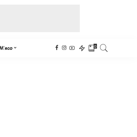
0
М’ясо