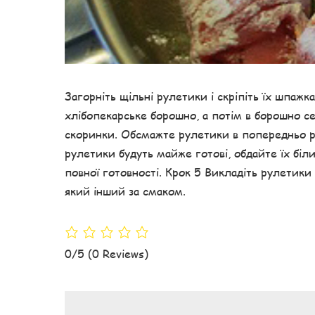
Загорніть щільні рулетики і скріпіть їх шпажк
хлібопекарське борошно, а потім в борошно с
скоринки. Обсмажте рулетики в попередньо ро
рулетики будуть майже готові, обдайте їх біл
повної готовності. Крок 5 Викладіть рулетики
який інший за смаком.
0/5
(0 Reviews)