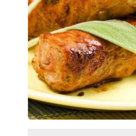
Картопля з м’ясом
Мясо по-французьки
Шинка
Рецепти із фаршу