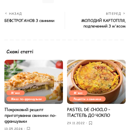
НАЗАД
ВПЕРЕД
БЕФСТРОГАНОВ З свинини
МОЛОДИЙ КАРТОПЛЯ,
подпеченний З м'ясом
Схожі статті
М'ясо
М'ясо
Мясо по-французьки
Рецепти з свинини
Покроковий рецепт
PASTEL DE CHOCLO –
приготування свинини по-
ПАСТЕЛЬ ДО ЧОКЛО
французьки
29.11.2022
13.05.2024