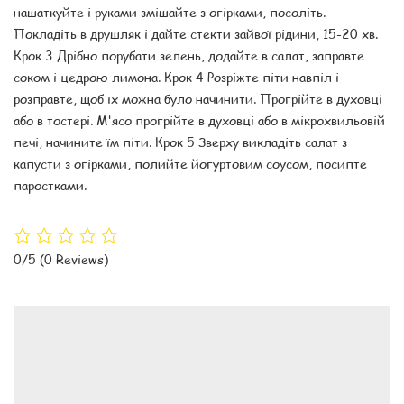
нашаткуйте і руками змішайте з огірками, посоліть.
Покладіть в друшляк і дайте стекти зайвої рідини, 15-20 хв.
Крок 3 Дрібно порубати зелень, додайте в салат, заправте
соком і цедрою лимона. Крок 4 Розріжте піти навпіл і
розправте, щоб їх можна було начинити. Прогрійте в духовці
або в тостері. М'ясо прогрійте в духовці або в мікрохвильовій
печі, начините їм піти. Крок 5 Зверху викладіть салат з
капусти з огірками, полийте йогуртовим соусом, посипте
паростками.
0/5
(0 Reviews)