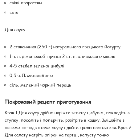
свіжі проростки
сіль
Для соусу
2 стаканчика (250 г) натурального грецького йогурту
1 ч. л. діжонськой гірчиці 2 ст. л. оливкового масла
4-5 стебел зеленої цибулі
0,5 ч. Л. меленої зіри
сіль, мелений чорний перець
Покроковий рецепт приготування
Крок 1 Для соусу дрібно наріжте зелену цибулю, покладіть в
ступку, посоліть і поперчіть, розітріть в кашку. Змішайте з
іншими інгредієнтами соусу і дайте трохи настоятися. Крок 2
Для салату натріть огірки на тертці, капусту тонко