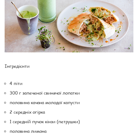
Інгредієнти
4 піти
300 г запеченої свинячої лопатки
половина качана молодої капусти
2 середніх огірка
1 середній пучок кінзи (петрушки)
половина лимона