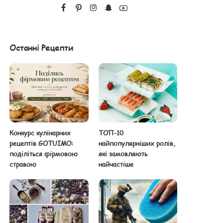
Останні Рецепти
Конкурс кулінарних
ТОП-10
рецептів GOTUIMO:
найпопулярніших ролів,
поділіться фірмовою
які замовляють
стравою
найчастіше