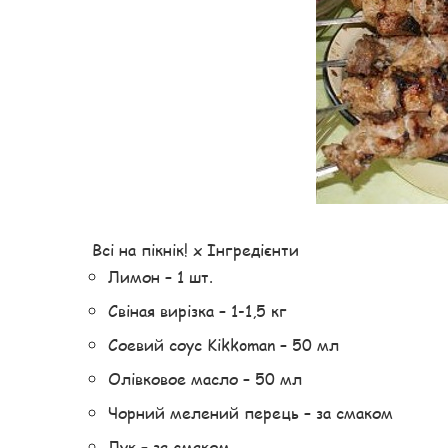
Всі на пікнік! x Інгредієнти
Лимон – 1 шт.
Cвіная вирізка – 1-1,5 кг
Cоевий соус Kikkoman – 50 мл
Oлівковое масло – 50 мл
Чорний мелений перець – за смаком
Лук – за смаком