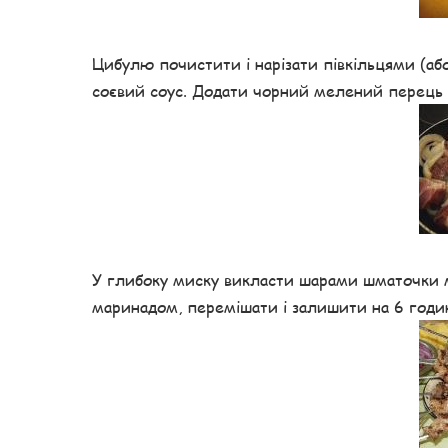
Цибулю почистити і нарізати півкільцями (або
соєвий соус. Додати чорний мелений перець 
У глибоку миску викласти шарами шматочки 
маринадом, перемішати і залишити на 6 годин