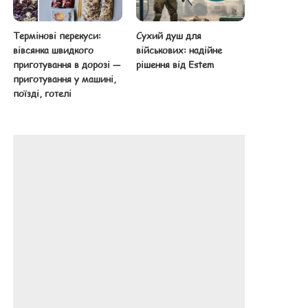
Термінові перекуси:
Сухий душ для
вівсянка швидкого
військових: надійне
приготування в дорозі —
рішення від Estem
приготування у машині,
поїзді, готелі