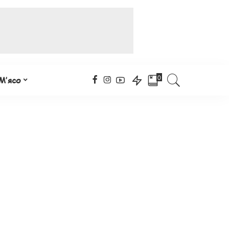
0
М’ясо