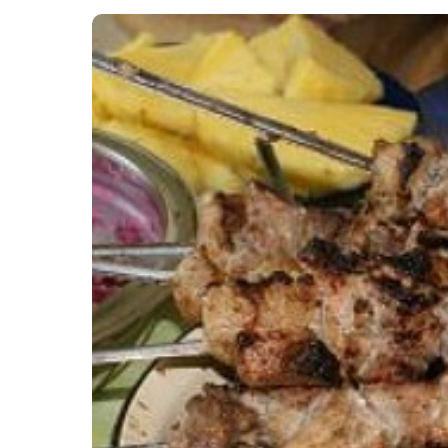
Картопля з м’ясом
Мясо по-французьки
Шинка
Рецепти із фаршу