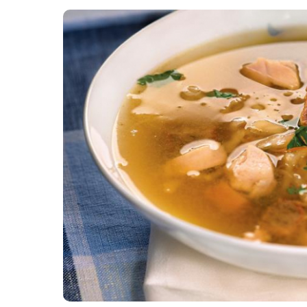
Картопля з м’ясом
Мясо по-французьки
Шинка
Рецепти із фаршу