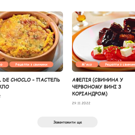
со
Рецепти з свинини
М'ясо
Рецепти з свини
L DE CHOCLO – ПАСТЕЛЬ
АФЕЛІЯ (СВИНИНА У
КЛО
ЧЕРВОНОМУ ВИНІ З
КОРІАНДРОМ)
2
29.11.2022
Завантажити ще