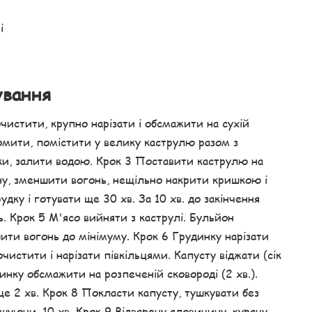
і
ування
очистити, крупно нарізати і обсмажити на сухій
ромити, помістити у велику каструлю разом з
ки, залити водою. Крок 3 Поставити каструлю на
іну, зменшити вогонь, нещільно накрити кришкою і
удку і готувати ще 30 хв. За 10 хв. до закінчення
. Крок 5 М'ясо вийняти з каструлі. Бульйон
ити вогонь до мінімуму. Крок 6 Грудинку нарізати
стити і нарізати півкільцями. Капусту віджати (сік
динку обсмажити на розпеченій сковороді (2 хв.).
е 2 хв. Крок 8 Покласти капусту, тушкувати без
ішуючи, 10 хв. Крок 9 Відварену яловичину, курячу