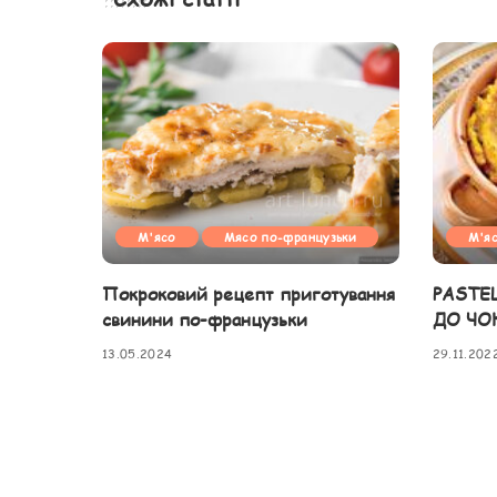
М'ясо
Мясо по-французьки
М'я
Покроковий рецепт приготування
PASTE
свинини по-французьки
ДО ЧО
13.05.2024
29.11.202