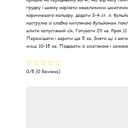
грудку і шинку нарізати невеликими шматочка
коричневого кольору, додати 3-4 ст. л. бульйо
каструлю зі слабко киплячою бульйоном поклас
влити капустяний сік. Готувати 20 хв. Крок 11
Перемішати і варити ще 5 хв. Зняти щі з вог
місці 10-15 хв. Подавати зі сметаною і свіж
0/5
(0 Reviews)