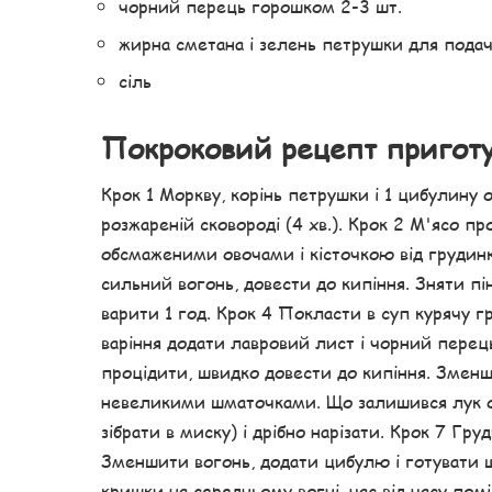
чорний перець горошком 2-3 шт.
жирна сметана і зелень петрушки для подач
сіль
Покроковий рецепт пригот
Крок 1 Моркву, корінь петрушки і 1 цибулину 
розжареній сковороді (4 хв.). Крок 2 М'ясо п
обсмаженими овочами і кісточкою від грудин
сильний вогонь, довести до кипіння. Зняти п
варити 1 год. Крок 4 Покласти в суп курячу гр
варіння додати лавровий лист і чорний перець
процідити, швидко довести до кипіння. Зменш
невеликими шматочками. Що залишився лук очи
зібрати в миску) і дрібно нарізати. Крок 7 Гру
Зменшити вогонь, додати цибулю і готувати щ
кришки на середньому вогні, час від часу пом