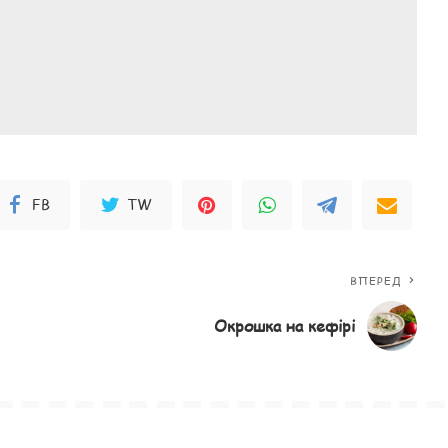
FB
TW
ВПЕРЕД
Окрошка на кефірі