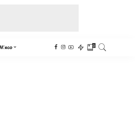
0
М’ясо