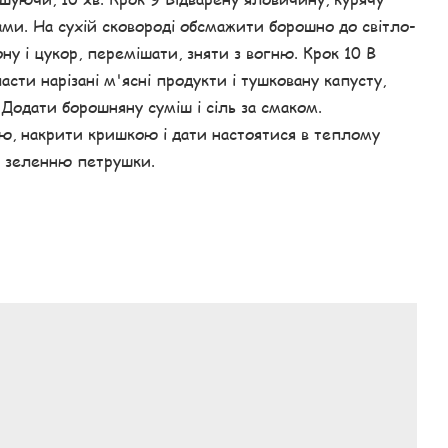
ми. На сухій сковороді обсмажити борошно до світло-
ну і цукор, перемішати, зняти з вогню. Крок 10 В
ти нарізані м'ясні продукти і тушковану капусту,
 Додати борошняну суміш і сіль за смаком.
ню, накрити кришкою і дати настоятися в теплому
ою зеленню петрушки.