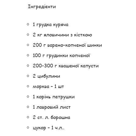
Інгредієнти
1 грудка куряча
2 кг яловичини з кісткою
200 г варено-копченої шинки
100 г грудинки копченої
200-300 г квашеної капусти
2 цибулини
морква – 1 шт
1 корінь петрушки
1 лавровий лист
2 ст. л. борошна
цукор – 1 ч.л..