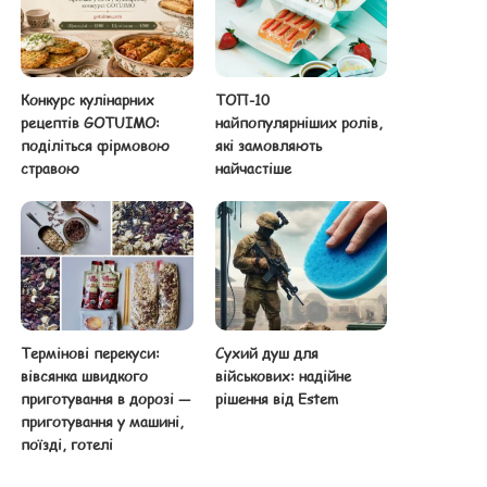
Конкурс кулінарних
ТОП-10
рецептів GOTUIMO:
найпопулярніших ролів,
поділіться фірмовою
які замовляють
стравою
найчастіше
Термінові перекуси:
Сухий душ для
вівсянка швидкого
військових: надійне
приготування в дорозі —
рішення від Estem
приготування у машині,
поїзді, готелі