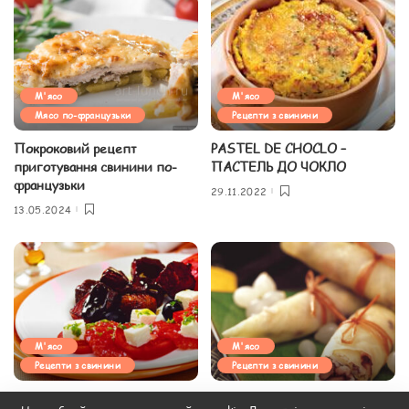
М'ясо
М'ясо
Мясо по-французьки
Рецепти з свинини
Покроковий рецепт
PASTEL DE CHOCLO –
приготування свинини по-
ПАСТЕЛЬ ДО ЧОКЛО
французьки
29.11.2022
13.05.2024
М'ясо
М'ясо
Рецепти з свинини
Рецепти з свинини
АФЕЛІЯ (СВИНИНА У
КАПУСТНІ РУЛЕТИКИ