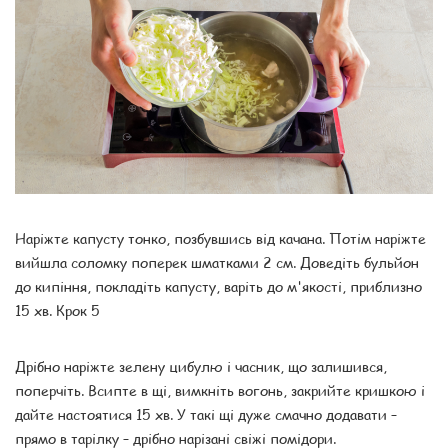
Наріжте капусту тонко, позбувшись від качана. Потім наріжте
вийшла соломку поперек шматками 2 см. Доведіть бульйон
до кипіння, покладіть капусту, варіть до м'якості, приблизно
15 хв. Крок 5
Дрібно наріжте зелену цибулю і часник, що залишився,
поперчіть. Всипте в щі, вимкніть вогонь, закрийте кришкою і
дайте настоятися 15 хв. У такі щі дуже смачно додавати –
прямо в тарілку – дрібно нарізані свіжі помідори.