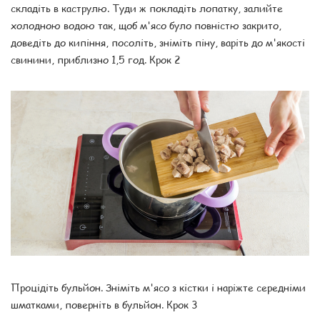
складіть в каструлю. Туди ж покладіть лопатку, залийте
холодною водою так, щоб м'ясо було повністю закрито,
доведіть до кипіння, посоліть, зніміть піну, варіть до м'якості
свинини, приблизно 1,5 год. Крок 2
Процідіть бульйон. Зніміть м'ясо з кістки і наріжте середніми
шматками, поверніть в бульйон. Крок 3