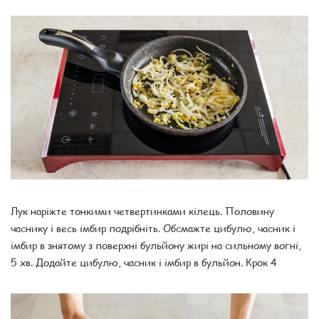
Лук наріжте тонкими четвертинками кілець. Половину
часнику і весь імбир подрібніть. Обсмажте цибулю, часник і
імбир в знятому з поверхні бульйону жирі на сильному вогні,
5 хв. Додайте цибулю, часник і імбир в бульйон. Крок 4