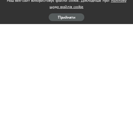
Наш веб-сайт використовує файли cookie. Докладніше про:
політику
ЧЕРВОНОМУ ВИНІ З
ТЮНЬ
щодо файлів cookie
КОРІАНДРОМ)
29.11.2022
29.11.2022
Прийняти
Завантажити ще
Головна
Пляцок
Рецепти салатів
Рецепти
Відео
М’ясо