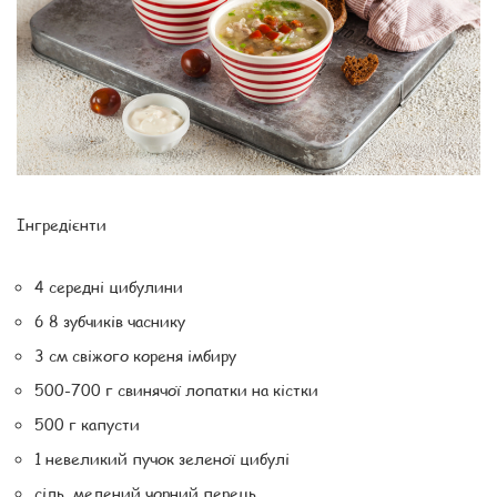
Інгредієнти
4 середні цибулини
6 8 зубчиків часнику
3 см свіжого кореня імбиру
500-700 г свинячої лопатки на кістки
500 г капусти
1 невеликий пучок зеленої цибулі
сіль, мелений чорний перець