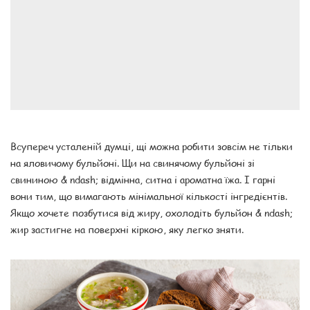
Всупереч усталеній думці, щі можна робити зовсім не тільки
на яловичому бульйоні. Щи на свинячому бульйоні зі
свининою & ndash; відмінна, ситна і ароматна їжа. І гарні
вони тим, що вимагають мінімальної кількості інгредієнтів.
Якщо хочете позбутися від жиру, охолодіть бульйон & ndash;
жир застигне на поверхні кіркою, яку легко зняти.