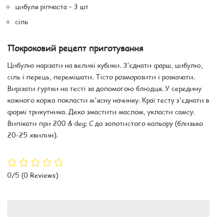
цибуля ріпчаста – 3 шт
сіль
Покроковий рецепт приготування
Цибулю нарізати на великі кубики. З'єднати фарш, цибулю,
сіль і перець, перемішати. Тісто розморозити і розкачати.
Вирізати гуртки на тесті за допомогою блюдця. У середину
кожного коржа покласти м'ясну начинку. Краї тесту з'єднати в
формі трикутника. Деко змастити маслом, укласти самсу.
Випікати при 200 & deg; C до золотистого кольору (близько
20-25 хвилин).
0/5
(0 Reviews)