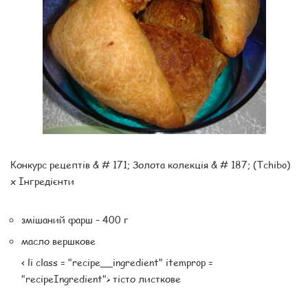
Конкурс рецептів & # 171; Золота колекція & # 187; (Tchibo)
x Інгредієнти
змішаний фарш – 400 г
масло вершкове
< li class = "recipe__ingredient" itemprop =
"recipeIngredient"> тісто листкове