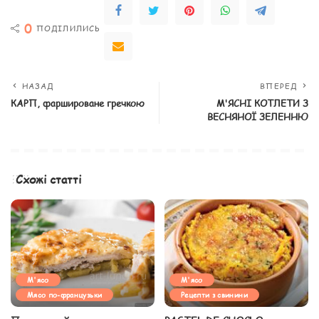
0
ПОДІЛИЛИСЬ
НАЗАД
ВПЕРЕД
КАРП, фаршироване гречкою
М'ЯСНІ КОТЛЕТИ З
ВЕСНЯНОЇ ЗЕЛЕННЮ
Схожі статті
М'ясо
М'ясо
Мясо по-французьки
Рецепти з свинини