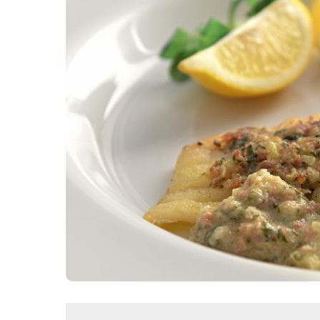
Картопля з м’ясом
Мясо по-французьки
Шинка
Рецепти із фаршу