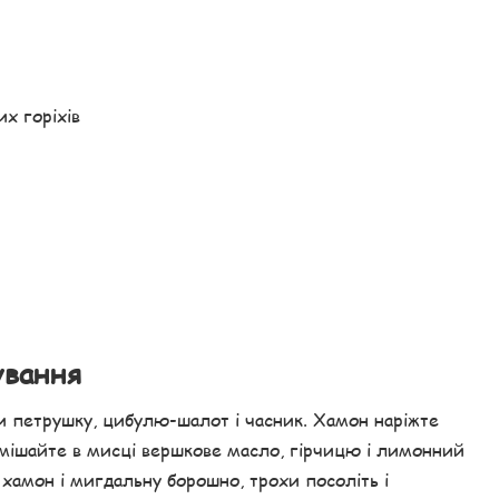
их горіхів
ування
ти петрушку, цибулю-шалот і часник. Хамон наріжте
 Змішайте в мисці вершкове масло, гірчицю і лимонний
 хамон і мигдальну борошно, трохи посоліть і