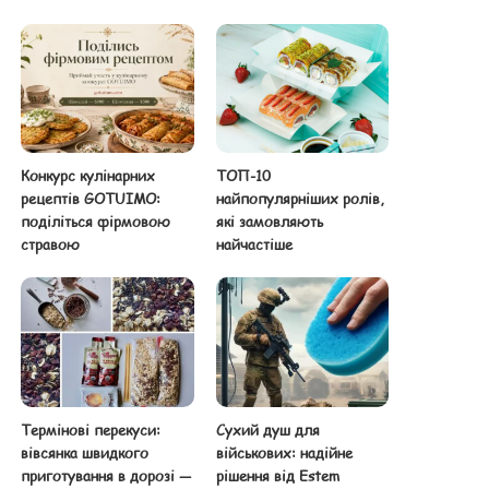
Конкурс кулінарних
ТОП-10
рецептів GOTUIMO:
найпопулярніших ролів,
поділіться фірмовою
які замовляють
стравою
найчастіше
Термінові перекуси:
Сухий душ для
вівсянка швидкого
військових: надійне
приготування в дорозі —
рішення від Estem