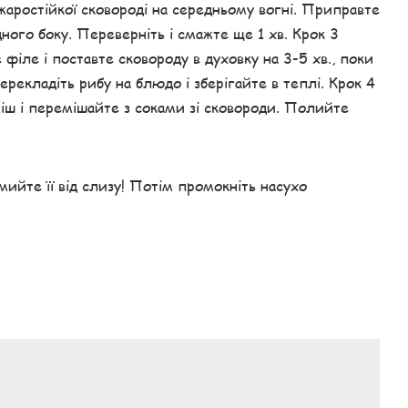
 жаростійкої сковороді на середньому вогні. Приправте
дного боку. Переверніть і смажте ще 1 хв. Крок 3
 філе і поставте сковороду в духовку на 3-5 хв., поки
рекладіть рибу на блюдо і зберігайте в теплі. Крок 4
іш і перемішайте з соками зі сковороди. Полийте
мийте її від слизу! Потім промокніть насухо