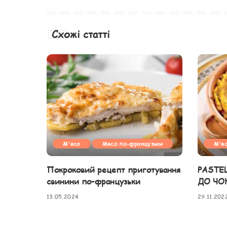
Схожі статті
М'ясо
Мясо по-французьки
М'я
Покроковий рецепт приготування
PASTE
свинини по-французьки
ДО ЧО
13.05.2024
29.11.202