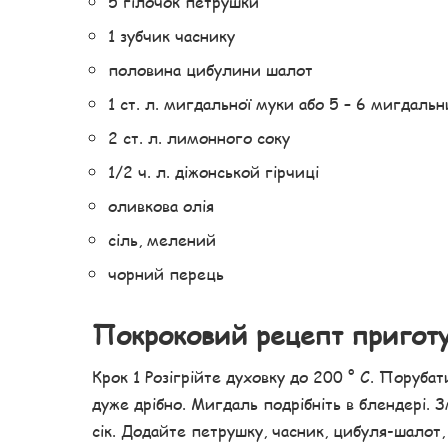
5 гілочок петрушки
1 зубчик часнику
половина цибулини шалот
1 ст. л. мигдальної муки або 5 – 6 мигдальн
2 ст. л. лимонного соку
1/2 ч. л. діжонськой гірчиці
оливкова олія
сіль, мелений
чорний перець
Покроковий рецепт пригот
Крок 1 Розігрійте духовку до 200 ° С. Поруба
дуже дрібно. Мигдаль подрібніть в блендері.
сік. Додайте петрушку, часник, цибуля-шалот,