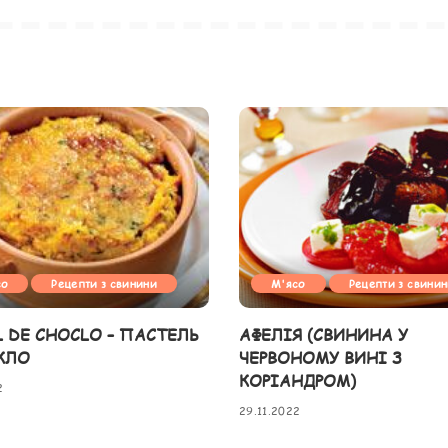
со
Рецепти з свинини
М'ясо
Рецепти з свини
L DE CHOCLO – ПАСТЕЛЬ
АФЕЛІЯ (СВИНИНА У
КЛО
ЧЕРВОНОМУ ВИНІ З
КОРІАНДРОМ)
2
29.11.2022