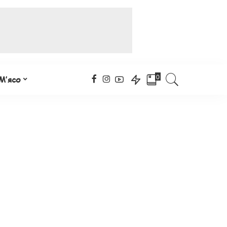
0
М’ясо