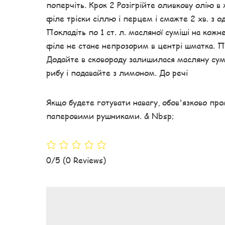
поперчіть. Крок 2 Розігрійте оливкову олію в
філе тріски сіллю і перцем і смажте 2 хв. з о
Покладіть по 1 ст. л. масляної суміші на кожне
філе не стане непрозорим в центрі шматка. Пе
Додайте в сковороду залишилася масляну сум
рибу і подавайте з лимоном. До речі
Якщо будете готувати навагу, обов'язково про
паперовими рушниками. & Nbsp;
0/5
(0 Reviews)