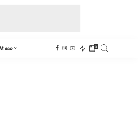
0
М’ясо