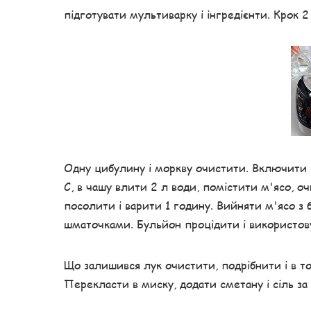
підготувати мультиварку і інгредієнти. Крок 2
Одну цибулину і моркву очистити. Включити 
С, в чашу влити 2 л води, помістити м'ясо, оч
посолити і варити 1 годину. Вийняти м'ясо з
шматочками. Бульйон процідити і використову
Що залишився лук очистити, подрібнити і в том
Перекласти в миску, додати сметану і сіль за