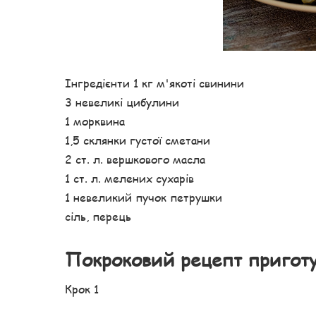
Інгредієнти 1 кг м'якоті свинини
3 невеликі цибулини
1 морквина
1,5 склянки густої сметани
2 ст. л. вершкового масла
1 ст. л. мелених сухарів
1 невеликий пучок петрушки
сіль, перець
Покроковий рецепт пригот
Крок 1