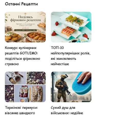
Останні Рецепти
Конкурс кулінарних
ТОП-10
рецептів GOTUIMO:
найпопулярніших ролів,
поділіться фірмовою
які замовляють
стравою
найчастіше
Термінові перекуси:
Сухий душ для
вівсянка швидкого
військових: надійне