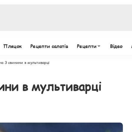
Пляцок
Рецепти салатів
Рецепти
Відео
а З свинини в мультиварці
ини в мультиварці