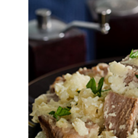
Картопля з м’ясом
Мясо по-французьки
Шинка
Рецепти із фаршу