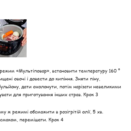
режим «Мультіповар», встановити температуру 160 °
ищені овочі і довести до кипіння. Зняти піну,
 бульйону, дати охолонути, потім нарізати невеликими
вати для приготування інших страв. Крок 3
у ж режимі обсмажити в розігрітій олії, 5 хв.
 смаком, перемішати. Крок 4