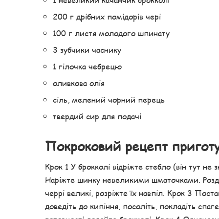
200 г дрібних помідорів чері
100 г листя молодого шпинату
3 зубчики часнику
1 гілочка чебрецю
оливкова олія
сіль, мелений чорний перець
твердий сир для подачі
Покроковий рецепт пригот
Крок 1 У брокколі відріжте стебло (він тут не 
Наріжте шинку невеликими шматочками. Роздав
черрі великі, розріжте їх навпіл. Крок 3 Пост
доведіть до кипіння, посоліть, покладіть спагет