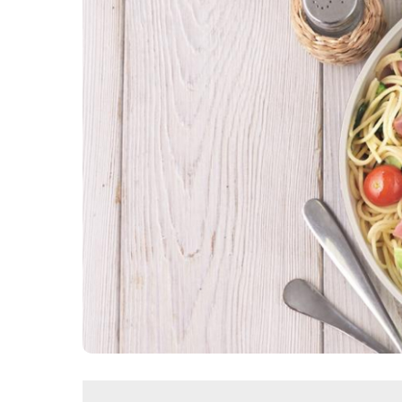
Картопля з м’ясом
Мясо по-французьки
Шинка
Рецепти із фаршу