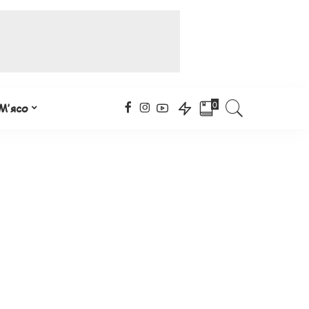
0
М’ясо