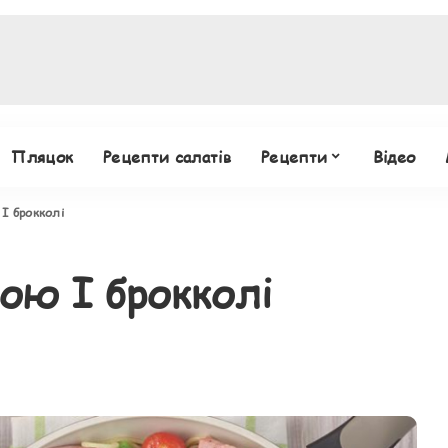
Пляцок
Рецепти салатів
Рецепти
Відео
І брокколі
ою І брокколі