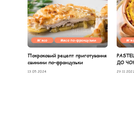
М'ясо
Мясо по-французьки
М'я
Покроковий рецепт приготування
PASTE
свинини по-французьки
ДО ЧО
13.05.2024
29.11.202