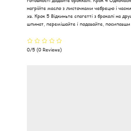
готовності додайте брокколі. Крок 4 Одночасн
нагрійте масло з листочками чебрецю і часни
хв. Крок 5 Відкиньте спагетті з броколі на др
шпинат, перемішайте і подавайте, посипавши
0/5
(0 Reviews)