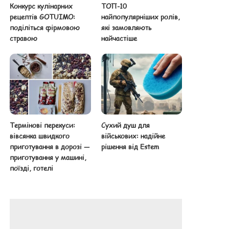
Конкурс кулінарних
ТОП-10
рецептів GOTUIMO:
найпопулярніших ролів,
поділіться фірмовою
які замовляють
стравою
найчастіше
Термінові перекуси:
Сухий душ для
вівсянка швидкого
військових: надійне
приготування в дорозі —
рішення від Estem
приготування у машині,
поїзді, готелі