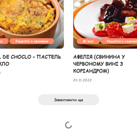
со
Рецепти з свинини
М'ясо
Рецепти з свини
L DE CHOCLO – ПАСТЕЛЬ
АФЕЛІЯ (СВИНИНА У
КЛО
ЧЕРВОНОМУ ВИНІ З
КОРІАНДРОМ)
2
29.11.2022
Завантажити ще