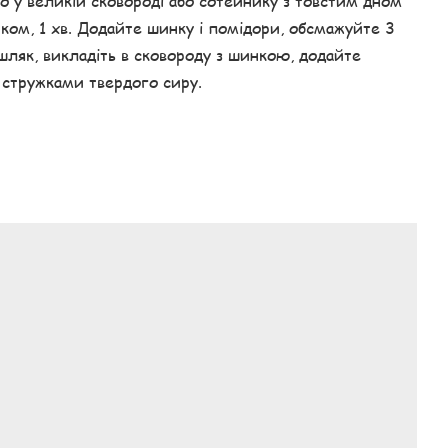
о у великій сковороді або сотейнику з товстим дном
ком, 1 хв. Додайте шинку і помідори, обсмажуйте 3
ушляк, викладіть в сковороду з шинкою, додайте
 стружками твердого сиру.