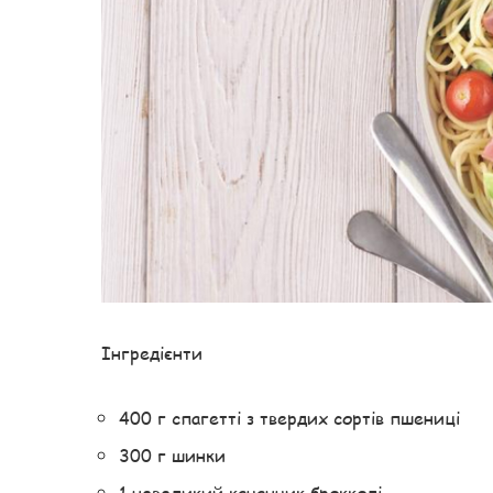
Інгредієнти
400 г спагетті з твердих сортів пшениці
300 г шинки
1 невеликий качанчик брокколі