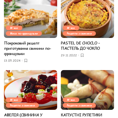
М'ясо
М'ясо
Мясо по-французьки
Рецепти з свинини
Покроковий рецепт
PASTEL DE CHOCLO –
приготування свинини по-
ПАСТЕЛЬ ДО ЧОКЛО
французьки
29.11.2022
13.05.2024
М'ясо
М'ясо
Рецепти з свинини
Рецепти з свинини
АФЕЛІЯ (СВИНИНА У
КАПУСТНІ РУЛЕТИКИ