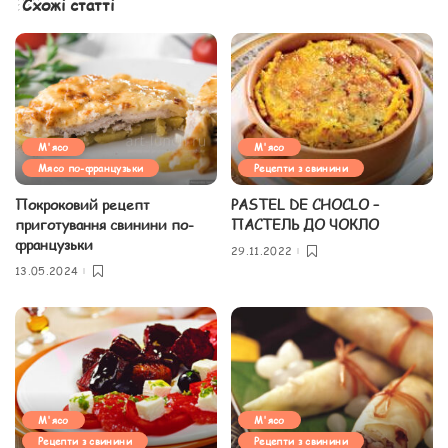
Схожі статті
М'ясо
М'ясо
Мясо по-французьки
Рецепти з свинини
Покроковий рецепт
PASTEL DE CHOCLO –
приготування свинини по-
ПАСТЕЛЬ ДО ЧОКЛО
французьки
29.11.2022
13.05.2024
М'ясо
М'ясо
Рецепти з свинини
Рецепти з свинини