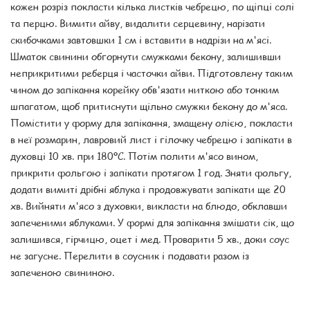
кожен розріз покласти кілька листків чебрецю, по щіпці солі
та перцю. Вимити айву, видалити серцевину, нарізати
скибочками завтовшки 1 см і вставити в надрізи на м'ясі.
Шматок свинини обгорнути смужками бекону, залишивши
неприкритими реберця і часточки айви. Підготовлену таким
чином до запікання корейку обв'язати ниткою або тонким
шпагатом, щоб притиснути щільно смужки бекону до м'яса.
Помістити у форму для запікання, змащену олією, покласти
в неї розмарин, лавровий лист і гілочку чебрецю і запікати в
духовці 10 хв. при 180ºС. Потім полити м'ясо вином,
прикрити фольгою і запікати протягом 1 год. Зняти фольгу,
додати вимиті дрібні яблука і продовжувати запікати ще 20
хв. Вийняти м'ясо з духовки, викласти на блюдо, обклавши
запеченими яблуками. У формі для запікання змішати сік, що
залишився, гірчицю, оцет і мед. Проварити 5 хв., доки соус
не загусне. Перелити в соусник і подавати разом із
запеченою свининою.