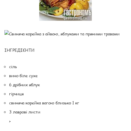
ІНГРЕДІЄНТИ
сіль
вино біле сухе
6 дрібних яблук
гірчиця
свиняча корейка вагою близько 1 кг
3 лаврові листи
>