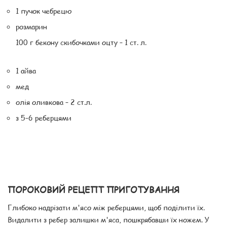
1 пучок чебрецю
розмарин
100 г бекону скибочками оцту – 1 ст. л.
1 айва
мед
олія оливкова – 2 ст.л.
з 5–6 реберцями
ПОРОКОВИЙ РЕЦЕПТ ПРИГОТУВАННЯ
Глибоко надрізати м'ясо між реберцями, щоб поділити їх.
Видалити з ребер залишки м'яса, пошкрябавши їх ножем. У