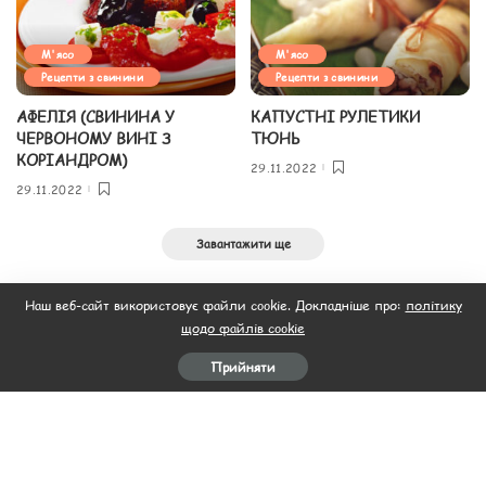
М'ясо
М'ясо
Рецепти з свинини
Рецепти з свинини
АФЕЛІЯ (СВИНИНА У
КАПУСТНІ РУЛЕТИКИ
ЧЕРВОНОМУ ВИНІ З
ТЮНЬ
КОРІАНДРОМ)
29.11.2022
29.11.2022
Завантажити ще
Наш веб-сайт використовує файли cookie. Докладніше про:
політику
щодо файлів cookie
Прийняти