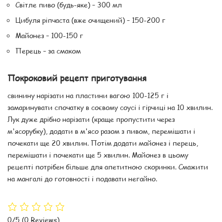
Світле пиво (будь-яке) – 300 мл
Цибуля ріпчаста (вже очищений) – 150-200 г
Майонез – 100-150 г
Перець – за смаком
Покроковий рецепт приготування
свинину нарізати на пластини вагою 100-125 г і
замаринувати спочатку в соєвому соусі і гірчиці на 10 хвилин.
Лук дуже дрібно нарізати (краще пропустити через
м'ясорубку), додати в м'ясо разом з пивом, перемішати і
почекати ще 20 хвилин. Потім додати майонез і перець,
перемішати і почекати ще 5 хвилин. Майонез в цьому
рецепті потрібен більше для апетитною скоринки. Смажити
на мангалі до готовності і подавати негайно.
0/5
(0 Reviews)