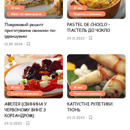
М'ясо
М'ясо
Мясо по-французьки
Рецепти з свинини
Покроковий рецепт
PASTEL DE CHOCLO –
приготування свинини по-
ПАСТЕЛЬ ДО ЧОКЛО
французьки
29.11.2022
13.05.2024
М'ясо
М'ясо
Рецепти з свинини
Рецепти з свинини
АФЕЛІЯ (СВИНИНА У
КАПУСТНІ РУЛЕТИКИ
ЧЕРВОНОМУ ВИНІ З
ТЮНЬ
КОРІАНДРОМ)
29.11.2022
29.11.2022