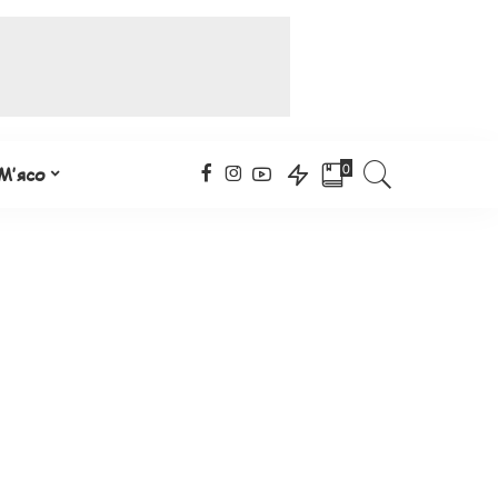
0
М’ясо