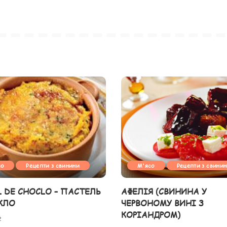
со
Рецепти з свинини
М'ясо
Рецепти з свини
L DE CHOCLO – ПАСТЕЛЬ
АФЕЛІЯ (СВИНИНА У
КЛО
ЧЕРВОНОМУ ВИНІ З
КОРІАНДРОМ)
2