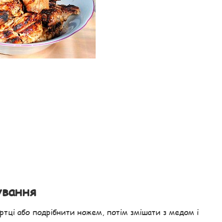
ування
ертці або подрібнити ножем, потім змішати з медом і