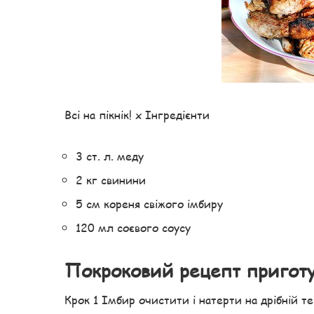
Всі на пікнік! x Інгредієнти
3 ст. л. меду
2 кг свинини
5 см кореня свіжого імбиру
120 мл соєвого соусу
Покроковий рецепт пригот
Крок 1 Імбир очистити і натерти на дрібній т