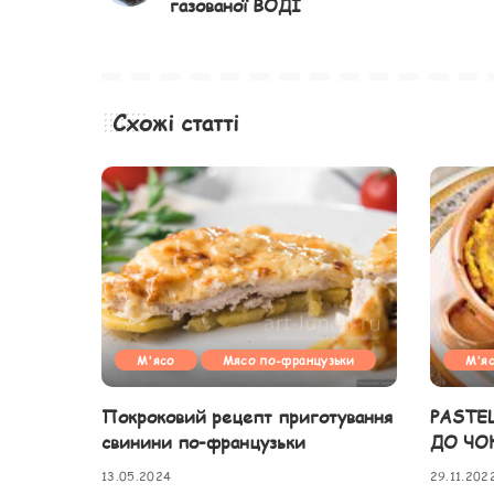
газованої ВОДІ
Схожі статті
М'ясо
Мясо по-французьки
М'я
Покроковий рецепт приготування
PASTE
свинини по-французьки
ДО ЧО
13.05.2024
29.11.202