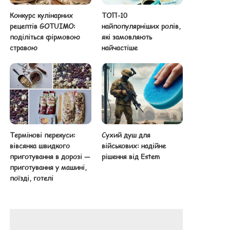
Конкурс кулінарних
ТОП-10
рецептів GOTUIMO:
найпопулярніших ролів,
поділіться фірмовою
які замовляють
стравою
найчастіше
Термінові перекуси:
Сухий душ для
вівсянка швидкого
військових: надійне
приготування в дорозі —
рішення від Estem
приготування у машині,
поїзді, готелі