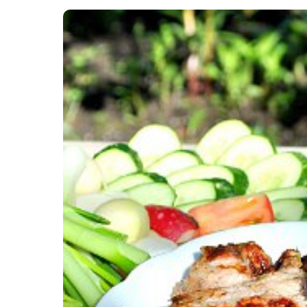
Картопля з м’ясом
Мясо по-французьки
Шинка
Рецепти із фаршу