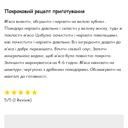
Покроковий рецепт приготування
М’ясо вимити, обсушити і нарізати на великі кубики .
Помідори нарізати довільно і скласти у велику миску, туди ж
покласти м’ясо. Цибулю почистити і нарізати півкільцями,
ківі почистити і нарізати довільно. Всі інгредієнти додати до
м’яса і добре перемішати. Влити соєвий соус. Залити
мінеральною водою, щоб м’ясо було повністю покрито.
Залишити маринуватися на 4-6 годин. М’ясо нанизати на
шампури, чергуючи з дрібними помідорами. Обсмажувати на
мангалі до готовності.
5/5
(1 Review)