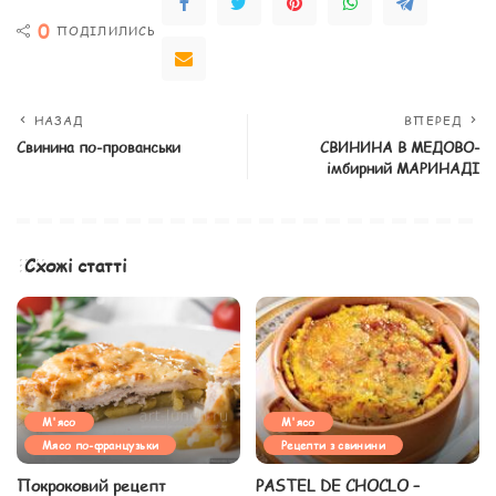
0
ПОДІЛИЛИСЬ
НАЗАД
ВПЕРЕД
Свинина по-прованськи
СВИНИНА В МЕДОВО-
імбирний МАРИНАДІ
Схожі статті
М'ясо
М'ясо
Мясо по-французьки
Рецепти з свинини
Покроковий рецепт
PASTEL DE CHOCLO –