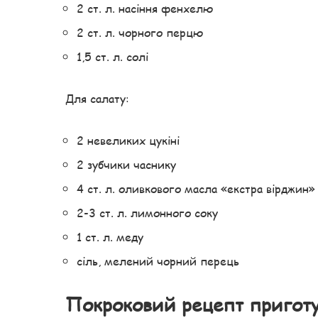
2 ст. л. насіння фенхелю
2 ст. л. чорного перцю
1,5 ст. л. солі
Для салату:
2 невеликих цукіні
2 зубчики часнику
4 ст. л. оливкового масла «екстра вірджин»
2-3 ст. л. лимонного соку
1 ст. л. меду
сіль, мелений чорний перець
Покроковий рецепт пригот