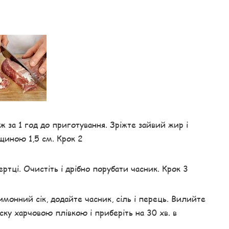
 за 1 год до приготування. Зріжте зайвий жир і
щиною 1,5 см. Крок 2
ертці. Очистіть і дрібно порубати часник. Крок 3
имонний сік, додайте часник, сіль і перець. Вилийте
ску харчовою плівкою і приберіть на 30 хв. в