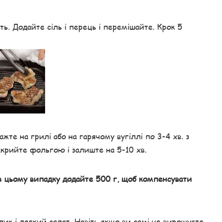
ть. Додайте сіль і перець і перемішайте. Крок 5
ажте на грилі або на гарячому вугіллі по 3-4 хв. з
акрийте фольгою і залиште на 5-10 хв.
 в цьому випадку додайте 500 г, щоб компенсувати
к і легкий салат. Навіть якщо ви самі не вирощуєте