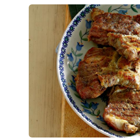
Картопля з м’ясом
Мясо по-французьки
Шинка
Рецепти із фаршу