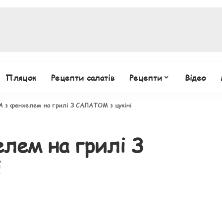
Пляцок
Рецепти салатів
Рецепти
Відео
з фенхелем на грилі З САЛАТОМ з цукіні
ем на грилі З
і