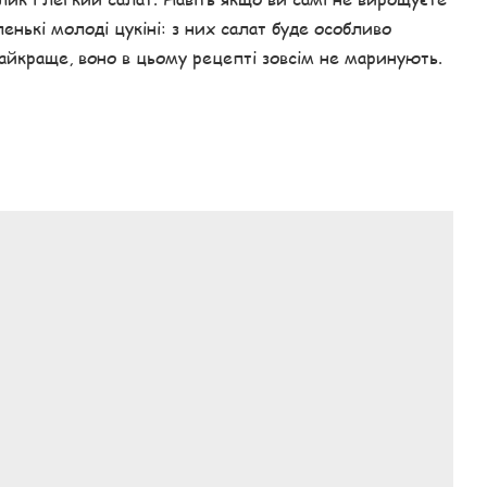
енькі молоді цукіні: з них салат буде особливо
найкраще, воно в цьому рецепті зовсім не маринують.