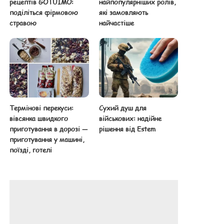
рецептів GOTUIMO:
найпопулярніших ролів,
поділіться фірмовою
які замовляють
стравою
найчастіше
Термінові перекуси:
Сухий душ для
вівсянка швидкого
військових: надійне
приготування в дорозі —
рішення від Estem
приготування у машині,
поїзді, готелі