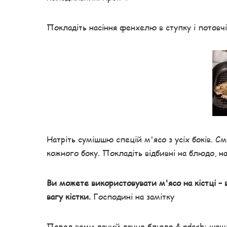
Покладіть насіння фенхелю в ступку і потовчі
Натріть сумішшю спецій м'ясо з усіх боків. См
кожного боку. Покладіть відбивні на блюдо, н
Ви можете використовувати м'ясо на кістці –
вагу кістки.
Господині на замітку
Перед вами даний дачне блюдо & ndash; шашли