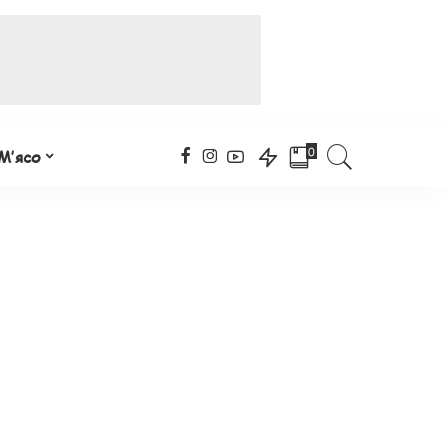
0
М’ясо